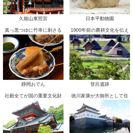
久能山東照宮
日本平動物園
真っ黒つゆに竹串に刺さる
1900年前の農耕文化を伝え
具
る
静岡おでん
登呂遺跡
社殿全てが国の重要文化財
徳川家康が大御所として住
んだ地