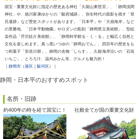
国宝・重要文化財に指定の歴史ある神社「久能山東照宮」、「静岡浅間
神社」や、徳川家康ゆかりの「駿府城跡」、弥生時代の面影を残す「登
呂遺跡」など歴史スポットがあります。「日本平」や「大崩海岸」など
の景勝地、「日本平動物園」やロダンの彫刻「静岡県立美術館」、型絵
染作品「芹沢銈介美術館」、「静岡科学館る・く・る」と幅広く自然と
文化を楽しめます。真っ黒いつゆの「静岡おでん」、四百年の歴史をも
つ和菓子「安倍川餅」、静岡の名物「しらす」、久能海岸沿いの「石垣
いちご」、とろろ汁、温州みかん等、グルメも魅力的！
｜
静岡市
（
葵区
｜
駿河区
）｜
静岡・日本平のおすすめスポット
名所・旧跡
約400年の時を経て国宝に！
社殿全てが国の重要文化財