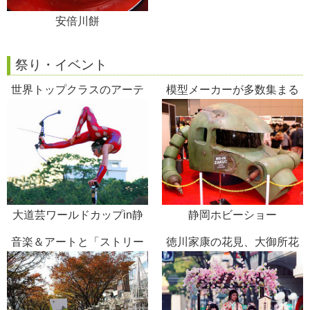
安倍川餅
祭り・イベント
世界トップクラスのアーテ
模型メーカーが多数集まる
ィストによるパフォーマン
静岡の一大イベント
ス
大道芸ワールドカップin静
静岡ホビーショー
岡
音楽＆アートと「ストリー
徳川家康の花見、大御所花
ト・で・あい」
見行列