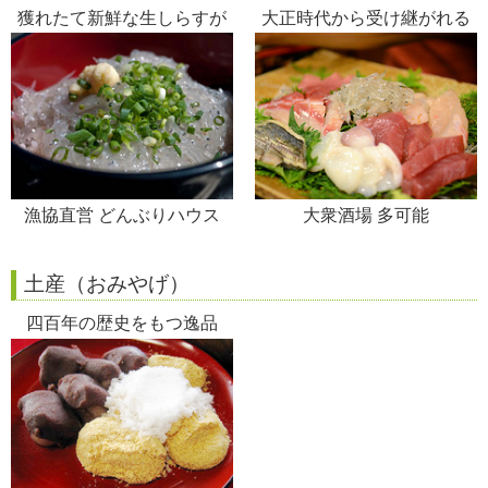
獲れたて新鮮な生しらすが
大正時代から受け継がれる
たっぷり
味
漁協直営 どんぶりハウス
大衆酒場 多可能
土産（おみやげ）
四百年の歴史をもつ逸品