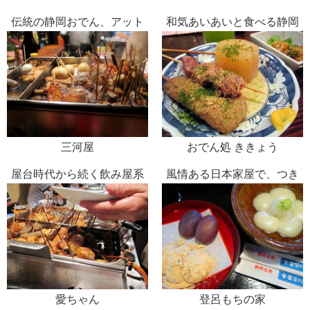
伝統の静岡おでん、アット
和気あいあいと食べる静岡
ホームな昭和の居酒屋
おでん
三河屋
おでん処 ききょう
屋台時代から続く飲み屋系
風情ある日本家屋で、つき
静岡おでん
たての安倍川もち
愛ちゃん
登呂もちの家