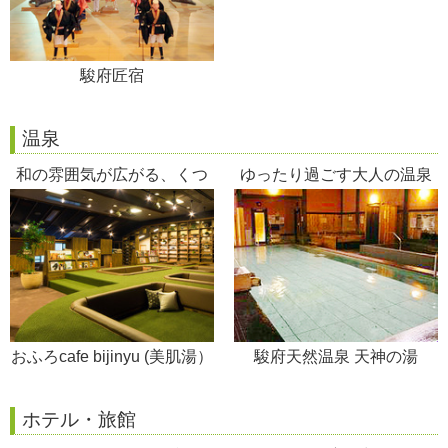
駿府匠宿
温泉
和の雰囲気が広がる、くつ
ゆったり過ごす大人の温泉
ろぎの場所
おふろcafe bijinyu (美肌湯）
駿府天然温泉 天神の湯
ホテル・旅館