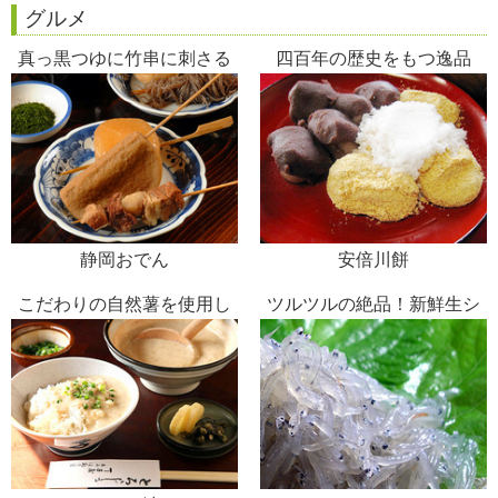
グルメ
真っ黒つゆに竹串に刺さる
四百年の歴史をもつ逸品
具
静岡おでん
安倍川餅
こだわりの自然薯を使用し
ツルツルの絶品！新鮮生シ
た丸子名物
ラス