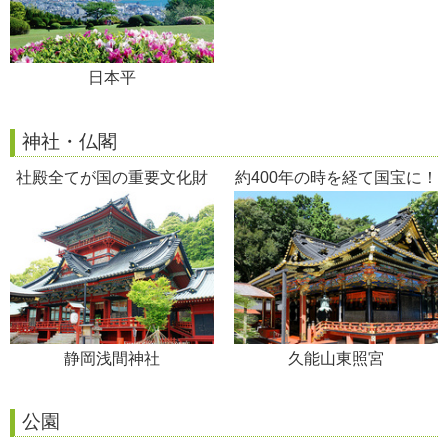
日本平
神社・仏閣
社殿全てが国の重要文化財
約400年の時を経て国宝に！
静岡浅間神社
久能山東照宮
公園