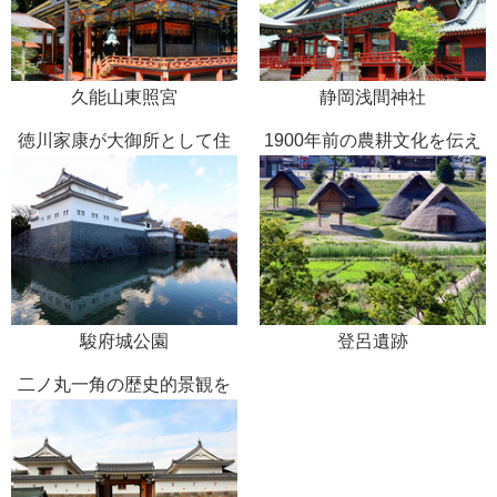
久能山東照宮
静岡浅間神社
徳川家康が大御所として住
1900年前の農耕文化を伝え
んだ地
る
駿府城公園
登呂遺跡
二ノ丸一角の歴史的景観を
再現