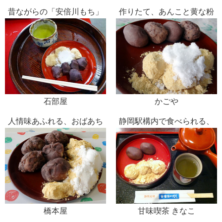
昔ながらの「安倍川もち」
作りたて、あんこと黄な粉
の味を守り続ける
の安倍川もち
石部屋
かごや
人情味あふれる、おばあち
静岡駅構内で食べられる、
ゃんの作る「あべ川もち」
つきたての温かい安倍川も
ち
橋本屋
甘味喫茶 きなこ