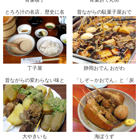
とろろ汁の名店、歴史に名
昔ながらの駄菓子屋おで
を残す伝統の味
ん、伝統の味
丁子屋
静岡おでん おがわ
昔ながらの変わらない味と
「しぞ～かおでん」と「炭
風景
火串焼」で一杯
大やきいも
海ぼうず