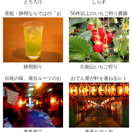
とろろ汁
しらす
茶処・静岡ならではの「お
50件以上のいちご狩り農園
茶割り」
が並ぶ
静岡割り
久能山いちご狩り
伝統の味、屋台ルーツのお
おでん屋が軒を連ねるレト
でん街
ロな横丁
青葉横丁
青葉おでん街