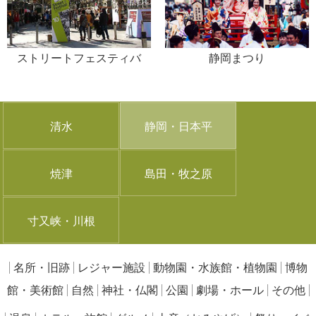
ストリートフェスティバ
静岡まつり
ル・イン・シズオカ
清水
静岡・日本平
焼津
島田・牧之原
寸又峡・川根
名所・旧跡
レジャー施設
動物園・水族館・植物園
博物
館・美術館
自然
神社・仏閣
公園
劇場・ホール
その他