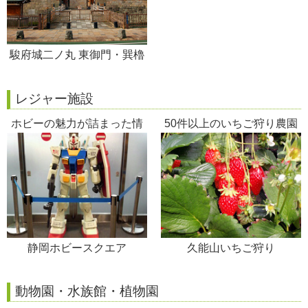
駿府城二ノ丸 東御門・巽櫓
レジャー施設
ホビーの魅力が詰まった情
50件以上のいちご狩り農園
報発信基地
が並ぶ
静岡ホビースクエア
久能山いちご狩り
動物園・水族館・植物園