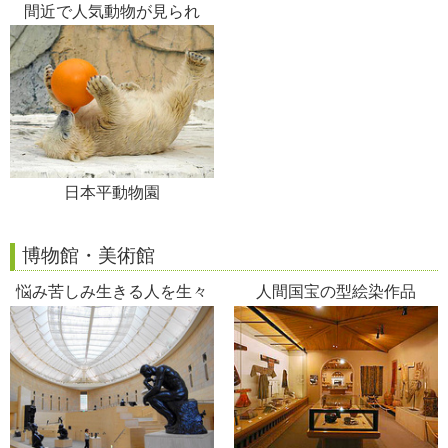
間近で人気動物が見られ
る！
日本平動物園
博物館・美術館
悩み苦しみ生きる人を生々
人間国宝の型絵染作品
しく描く《地獄の門》