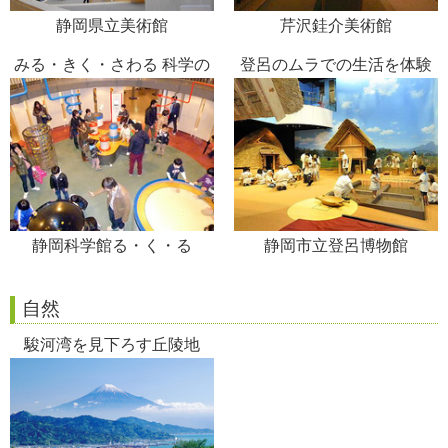
静岡県立美術館
芹沢銈介美術館
みる・きく・さわる 科学の
登呂のムラでの生活を体験
不思議
静岡科学館る・く・る
静岡市立登呂博物館
自然
駿河湾を見下ろす丘陵地