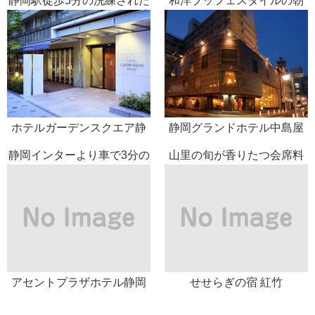
静岡駅徒歩5分の洗練された
和洋ブッフェスタイルの朝
ホテル
食サービス、繁華街のホテ
ル
ホテルガーデンスクエア静
静岡グランドホテル中島屋
岡
静岡インターより車で3分の
山里の旬が香りたつ会席料
ホテル
理が堪能できる宿
アセントプラザホテル静岡
せせらぎの宿 紅竹