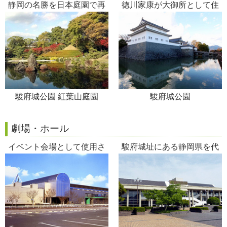
静岡の名勝を日本庭園で再
徳川家康が大御所として住
現
んだ地
駿府城公園 紅葉山庭園
駿府城公園
劇場・ホール
イベント会場として使用さ
駿府城址にある静岡県を代
れる地方都市最大級の展示
表するホール
施設