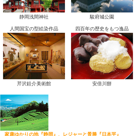
静岡浅間神社
駿府城公園
人間国宝の型絵染作品
四百年の歴史をもつ逸品
芹沢銈介美術館
安倍川餅
家康ゆかりの地『静岡』、レジャーと景勝『日本平』