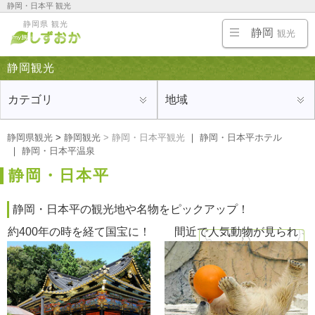
静岡・日本平 観光
静岡・清水・川根など静岡中部の旅行にオススメの観光地、ホテルや旅館、温泉、名物・ご当
静岡県 観光
地グルメ、お土産を紹介｜静岡観光
静岡
観光
静岡観光
カテゴリ
地域
静岡県観光
>
静岡観光
>
静岡・日本平観光
｜
静岡・日本平ホテル
｜
静岡・日本平温泉
静岡・日本平
静岡・日本平の観光地や名物をピックアップ！
約400年の時を経て国宝に！
間近で人気動物が見られ
る！