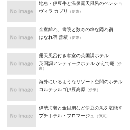
地魚・伊豆牛と温泉露天風呂のペンショ
ン
ヴィラ カプリ
（伊東）
全室離れ、書院と数奇の粋な隠れ宿
はなれ宿 善積
（伊東）
露天風呂付き客室の英国調ホテル
英国調アンティークホテル かえで庵
（伊
東）
海外にいるようなリゾート空間のホテル
コルテラルゴ伊豆高原
（伊東）
伊勢海老と金目鯛など伊豆の魚を堪能す
る宿
プチホテル・フロマージュ
（伊東）