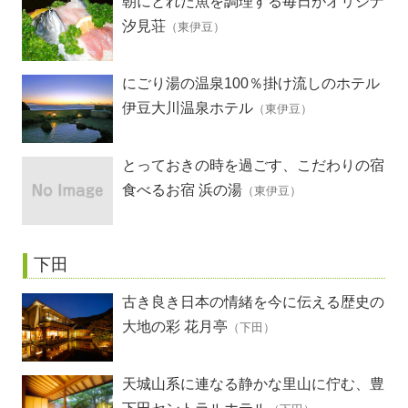
朝にとれた魚を調理する毎日がオリジナ
ル料理
汐見荘
（東伊豆）
にごり湯の温泉100％掛け流しのホテル
伊豆大川温泉ホテル
（東伊豆）
とっておきの時を過ごす、こだわりの宿
食べるお宿 浜の湯
（東伊豆）
下田
古き良き日本の情緒を今に伝える歴史の
散歩道
大地の彩 花月亭
（下田）
天城山系に連なる静かな里山に佇む、豊
富な湯量を誇る温泉宿