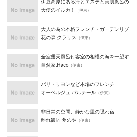
伊豆高原にある海とエステと美肌風呂の
ペンション
天使のイルカ！
（伊東）
大人の為の本格フレンチ・ガーデンリゾ
ート
花の森 クラリス
（伊東）
全室露天風呂付客室の相模の海を一望す
る「記念日を祝う宿」
自然家.Haco
（伊東）
パリ・リヨンなど本場のフレンチ
オーベルジュ パルテール
（伊東）
非日常の空間、静かな里の隠れ宿
離れ御宿 夢のや
（伊東）