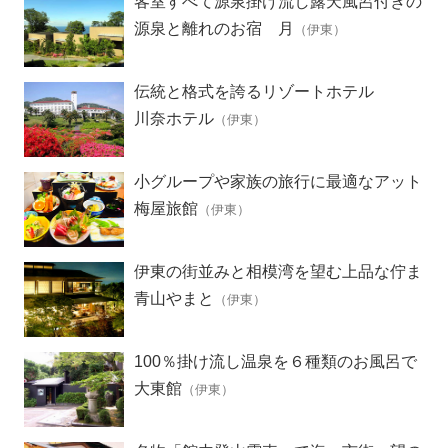
客室すべて源泉掛け流し露天風呂付きの
離れ
源泉と離れのお宿 月
（伊東）
伝統と格式を誇るリゾートホテル
川奈ホテル
（伊東）
小グループや家族の旅行に最適なアット
ホームな宿
梅屋旅館
（伊東）
伊東の街並みと相模湾を望む上品な佇ま
いの宿
青山やまと
（伊東）
100％掛け流し温泉を６種類のお風呂で
満喫
大東館
（伊東）