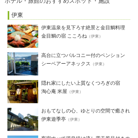
ホテル・旅館のおすすめスポット・施設
伊東
伊東温泉を見下ろす絶景と金目鯛料理
金目鯛の宿 こころね
（伊東）
高台に立つバルコニー付のペンション
シーベアーアネックス
（伊東）
隠れ家にしたい上質なくつろぎの宿
淘心庵 米屋
（伊東）
おもてなしの心、ゆとりの空間で癒され
る極上のひととき
伊東遊季亭
（伊東）