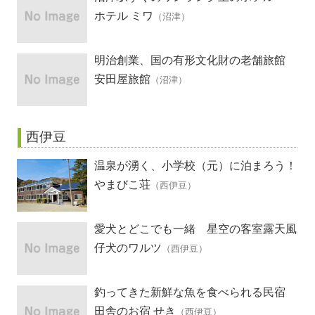
ホテル ミワ
（沼津）
明治創業、国の有形文化財の老舗旅館
安田屋旅館
（沼津）
西伊豆
温泉が湧く、小学校（元）に泊まろう！
やまびこ荘
（西伊豆）
愛犬とどこでも一緒 星空の客室露天風
呂の宿
仔犬のワルツ
（西伊豆）
釣ってきた新鮮な魚を食べられる民宿
田舎のお宿 せき
（西伊豆）