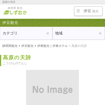
高原の天詩
伊豆半島の熱海・伊東・修善寺・沼津の旅行にオススメの観光地、ホテルや旅館、温泉、名
静岡県 観光
物・ご当地グルメ、お土産を紹介
伊豆
観光
伊豆観光
カテゴリ
地域
静岡県観光
>
伊豆観光
>
伊東観光
｜
伊東ホテル
>
高原の天詩
高原の天詩
こうげんのてんし