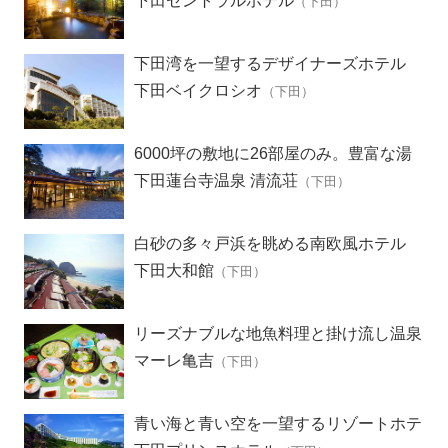
下田セントラルホテル
（下田）
下田湾を一望するデザイナーズホテル
下田ベイクロシオ
（下田）
6000坪の敷地に26部屋のみ。豊富な湯
量の温泉をもつ歴史ある旅館
下田蓮台寺温泉 清流荘
（下田）
白砂の多々戸浜を眺める南欧風ホテル
下田大和館
（下田）
リーズナブルな地魚料理と掛け流し温泉
の宿
マーレ亀吉
（下田）
青い海と青い空を一望するリゾートホテ
ル