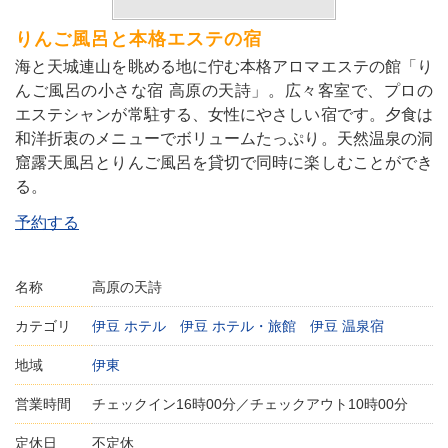
りんご風呂と本格エステの宿
海と天城連山を眺める地に佇む本格アロマエステの館「り
んご風呂の小さな宿 高原の天詩」。広々客室で、プロの
エステシャンが常駐する、女性にやさしい宿です。夕食は
和洋折衷のメニューでボリュームたっぷり。天然温泉の洞
窟露天風呂とりんご風呂を貸切で同時に楽しむことができ
る。
予約する
名称
高原の天詩
カテゴリ
伊豆 ホテル
伊豆 ホテル・旅館
伊豆 温泉宿
地域
伊東
営業時間
チェックイン16時00分／チェックアウト10時00分
定休日
不定休