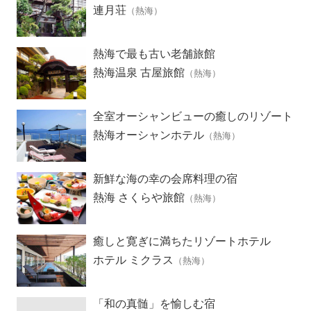
連月荘
（熱海）
熱海で最も古い老舗旅館
熱海温泉 古屋旅館
（熱海）
全室オーシャンビューの癒しのリゾート
ホテル
熱海オーシャンホテル
（熱海）
新鮮な海の幸の会席料理の宿
熱海 さくらや旅館
（熱海）
癒しと寛ぎに満ちたリゾートホテル
ホテル ミクラス
（熱海）
「和の真髄」を愉しむ宿