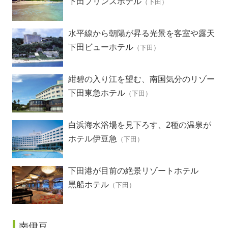
下田プリンスホテル
（下田）
水平線から朝陽が昇る光景を客室や露天
風呂から見られる絶景の宿
下田ビューホテル
（下田）
紺碧の入り江を望む、南国気分のリゾー
トホテル
下田東急ホテル
（下田）
白浜海水浴場を見下ろす、2種の温泉が
楽しめるホテル
ホテル伊豆急
（下田）
下田港が目前の絶景リゾートホテル
黒船ホテル
（下田）
南伊豆