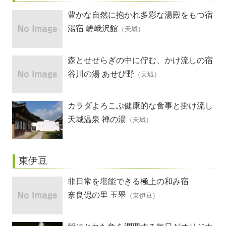
豊かな自然に抱かれ多彩な湯殿をもつ宿
湯宿 嵯峨沢館
（天城）
森とせせらぎの中に佇む、かけ流しの宿
谷川の湯 あせび野
（天城）
カラダよろこぶ健康的な食事と掛け流し
温泉の宿
天城温泉 禅の湯
（天城）
東伊豆
非日常を堪能できる極上の和み宿
奈良偲の里 玉翠
（東伊豆）