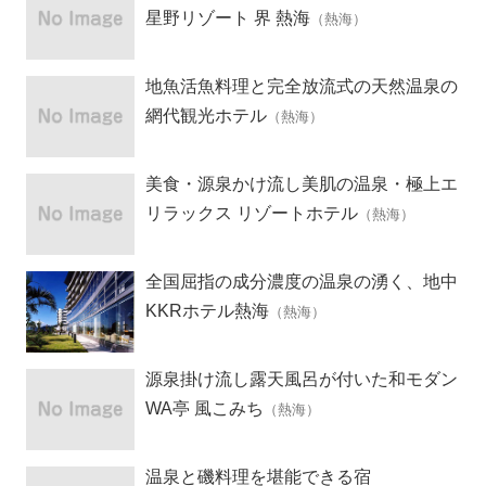
星野リゾート 界 熱海
（熱海）
地魚活魚料理と完全放流式の天然温泉の
宿
網代観光ホテル
（熱海）
美食・源泉かけ流し美肌の温泉・極上エ
ステ
リラックス リゾートホテル
（熱海）
全国屈指の成分濃度の温泉の湧く、地中
海風リゾートホテル
KKRホテル熱海
（熱海）
源泉掛け流し露天風呂が付いた和モダン
客室の隠れ宿
WA亭 風こみち
（熱海）
温泉と磯料理を堪能できる宿