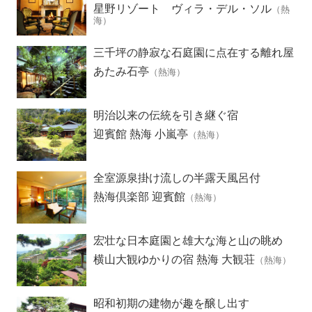
星野リゾート ヴィラ・デル・ソル
（熱
海）
三千坪の静寂な石庭園に点在する離れ屋
あたみ石亭
（熱海）
明治以来の伝統を引き継ぐ宿
迎賓館 熱海 小嵐亭
（熱海）
全室源泉掛け流しの半露天風呂付
熱海倶楽部 迎賓館
（熱海）
宏壮な日本庭園と雄大な海と山の眺め
横山大観ゆかりの宿 熱海 大観荘
（熱海）
昭和初期の建物が趣を醸し出す