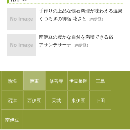
手作りの上品な懐石料理が味わえる温泉
宿
くつろぎの御宿 花さと
（南伊豆）
南伊豆の豊かな自然を満喫できる宿
アサンテサーナ
（南伊豆）
熱海
伊東
修善寺
伊豆長岡
三島
沼津
西伊豆
天城
東伊豆
下田
南伊豆