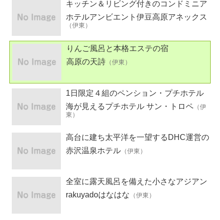
キッチン＆リビング付きのコンドミニア
ムホテル
ホテルアンビエント伊豆高原アネックス
（伊東）
りんご風呂と本格エステの宿
高原の天詩
（伊東）
1日限定４組のペンション・プチホテル
海が見えるプチホテル サン・トロペ
（伊
東）
高台に建ち太平洋を一望するDHC運営の
リゾートホテル
赤沢温泉ホテル
（伊東）
全室に露天風呂を備えた小さなアジアン
宿
rakuyadoはなはな
（伊東）