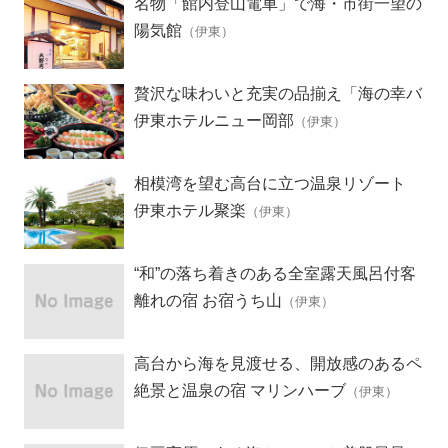
名物「館内登山電車」で海・市街一望の
露天風呂へ
陽気館
（伊東）
贅沢な味わいと充実の品揃え「海の幸バ
イキング」
伊東ホテルニュー岡部
（伊東）
相模湾を望む高台に立つ温泉リゾート
伊東ホテル聚楽
（伊東）
“和”の落ち着きのある全室露天風呂付客
室の離れ宿
離れの宿 お宿うち山
（伊東）
高台から海を見渡せる、開放感のあるペ
ンション
絶景と温泉の宿 マリンハーブ
（伊東）