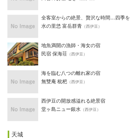
全客室からの絶景、贅沢な時間…四季を
愛る宿
水の里恷 富岳群青
（西伊豆）
地魚満開の漁師・海女の宿
民宿 保海荘
（西伊豆）
海を臨む八つの離れ家の宿
無雙庵 枇杷
（西伊豆）
西伊豆の開放感溢れる絶景宿
堂ヶ島ニュー銀水
（西伊豆）
天城