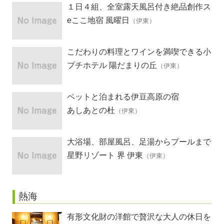
１日４組、全室露天風呂付き絶品創作ス
ペイン料理の宿
eここ地宿 風曜日
（伊東）
こだわりの料理とワインを満喫できる小
さなホテル
プチホテル 陽だまりの丘
（伊東）
ペットと泊まれる伊豆高原の宿
あしあとの杜
（伊東）
大浴場、部屋風呂、足湯からプールまで
すべて源泉かけ流し
星野リゾート 界 伊東
（伊東）
熱海
有形文化財の洋館で贅沢な大人の休日を