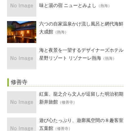
味と湯の宿 ニューとみよし
（熱海）
六つの自家温泉かけ流し風呂と網代海鮮
懐石の宿
大成館
（熱海）
海と夜景を一望するデザイナーズホテル
星野リゾート リゾナーレ熱海
（熱海）
修善寺
紅葉、龍之介ら文人が逗留した明治初期
創業の宿
新井旅館
（修善寺）
遊び心たっぷり、遊廓風空間の８趣客室
五葉館
（修善寺）