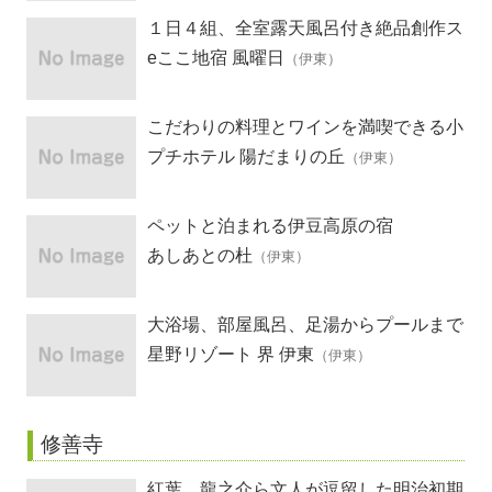
１日４組、全室露天風呂付き絶品創作ス
ペイン料理の宿
eここ地宿 風曜日
（伊東）
こだわりの料理とワインを満喫できる小
さなホテル
プチホテル 陽だまりの丘
（伊東）
ペットと泊まれる伊豆高原の宿
あしあとの杜
（伊東）
大浴場、部屋風呂、足湯からプールまで
すべて源泉かけ流し
星野リゾート 界 伊東
（伊東）
修善寺
紅葉、龍之介ら文人が逗留した明治初期