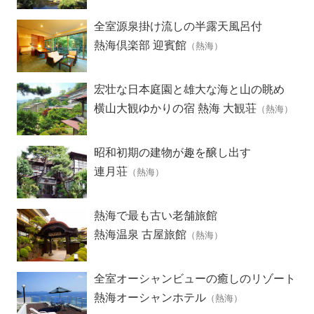
全室源泉掛け流しの半露天風呂付
熱海倶楽部 迎賓館
（熱海）
宏壮な日本庭園と雄大な海と山の眺め
横山大観ゆかりの宿 熱海 大観荘
（熱海）
昭和初期の建物が趣を醸し出す
連月荘
（熱海）
熱海で最も古い老舗旅館
熱海温泉 古屋旅館
（熱海）
全室オーシャンビューの癒しのリゾート
ホテル
熱海オーシャンホテル
（熱海）