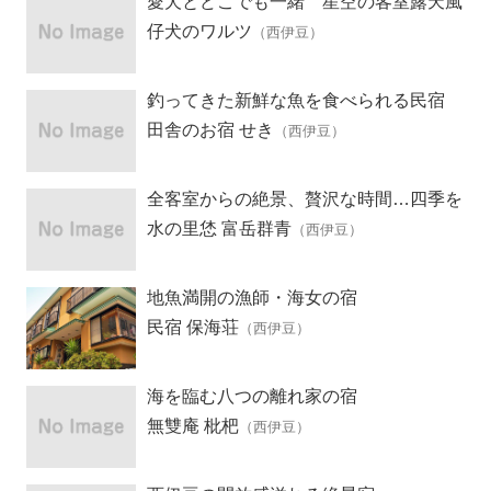
愛犬とどこでも一緒 星空の客室露天風
呂の宿
仔犬のワルツ
（西伊豆）
釣ってきた新鮮な魚を食べられる民宿
田舎のお宿 せき
（西伊豆）
全客室からの絶景、贅沢な時間…四季を
愛る宿
水の里恷 富岳群青
（西伊豆）
地魚満開の漁師・海女の宿
民宿 保海荘
（西伊豆）
海を臨む八つの離れ家の宿
無雙庵 枇杷
（西伊豆）