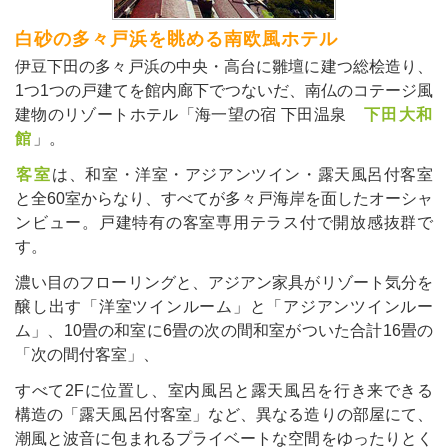
白砂の多々戸浜を眺める南欧風ホテル
伊豆下田の多々戸浜の中央・高台に雛壇に建つ総桧造り、
1つ1つの戸建てを館内廊下でつないだ、南仏のコテージ風
建物のリゾートホテル「海一望の宿 下田温泉
下田大和
館
」。
客室
は、和室・洋室・アジアンツイン・露天風呂付客室
と全60室からなり、すべてが多々戸海岸を面したオーシャ
ンビュー。戸建特有の客室専用テラス付で開放感抜群で
す。
濃い目のフローリングと、アジアン家具がリゾート気分を
醸し出す「洋室ツインルーム」と「アジアンツインルー
ム」、10畳の和室に6畳の次の間和室がついた合計16畳の
「次の間付客室」、
すべて2Fに位置し、室内風呂と露天風呂を行き来できる
構造の「露天風呂付客室」など、異なる造りの部屋にて、
潮風と波音に包まれるプライベートな空間をゆったりとく