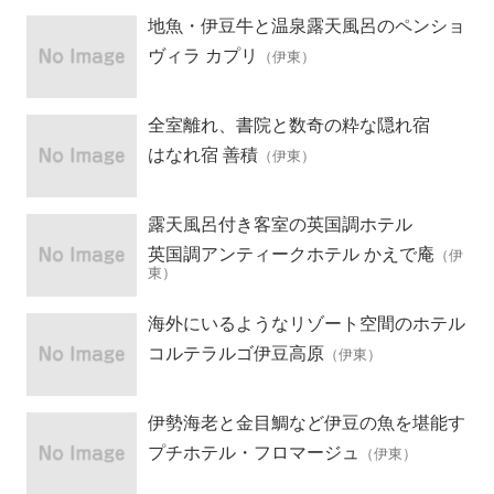
地魚・伊豆牛と温泉露天風呂のペンショ
ン
ヴィラ カプリ
（伊東）
全室離れ、書院と数奇の粋な隠れ宿
はなれ宿 善積
（伊東）
露天風呂付き客室の英国調ホテル
英国調アンティークホテル かえで庵
（伊
東）
海外にいるようなリゾート空間のホテル
コルテラルゴ伊豆高原
（伊東）
伊勢海老と金目鯛など伊豆の魚を堪能す
る宿
プチホテル・フロマージュ
（伊東）