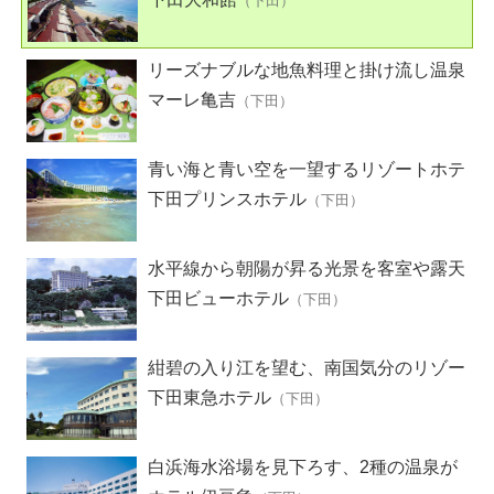
（下田）
リーズナブルな地魚料理と掛け流し温泉
の宿
マーレ亀吉
（下田）
青い海と青い空を一望するリゾートホテ
ル
下田プリンスホテル
（下田）
水平線から朝陽が昇る光景を客室や露天
風呂から見られる絶景の宿
下田ビューホテル
（下田）
紺碧の入り江を望む、南国気分のリゾー
トホテル
下田東急ホテル
（下田）
白浜海水浴場を見下ろす、2種の温泉が
楽しめるホテル