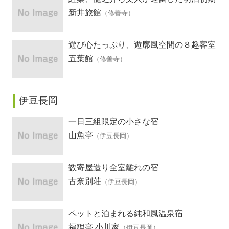
創業の宿
新井旅館
（修善寺）
遊び心たっぷり、遊廓風空間の８趣客室
五葉館
（修善寺）
伊豆長岡
一日三組限定の小さな宿
山魚亭
（伊豆長岡）
数寄屋造り全室離れの宿
古奈別荘
（伊豆長岡）
ペットと泊まれる純和風温泉宿
福狸亭 小川家
（伊豆長岡）