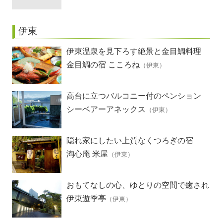
伊東
伊東温泉を見下ろす絶景と金目鯛料理
金目鯛の宿 こころね
（伊東）
高台に立つバルコニー付のペンション
シーベアーアネックス
（伊東）
隠れ家にしたい上質なくつろぎの宿
淘心庵 米屋
（伊東）
おもてなしの心、ゆとりの空間で癒され
る極上のひととき
伊東遊季亭
（伊東）