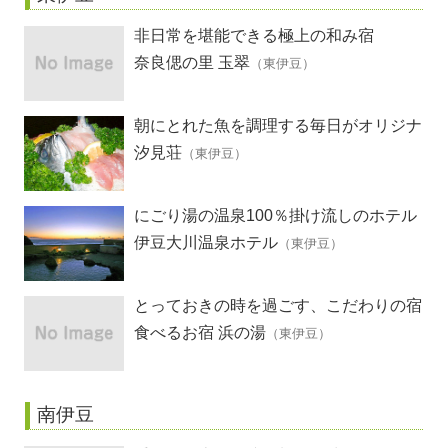
非日常を堪能できる極上の和み宿
奈良偲の里 玉翠
（東伊豆）
朝にとれた魚を調理する毎日がオリジナ
ル料理
汐見荘
（東伊豆）
にごり湯の温泉100％掛け流しのホテル
伊豆大川温泉ホテル
（東伊豆）
とっておきの時を過ごす、こだわりの宿
食べるお宿 浜の湯
（東伊豆）
南伊豆