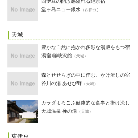
西伊豆の開放感溢れる絶景宿
堂ヶ島ニュー銀水
（西伊豆）
天城
豊かな自然に抱かれ多彩な湯殿をもつ宿
湯宿 嵯峨沢館
（天城）
森とせせらぎの中に佇む、かけ流しの宿
谷川の湯 あせび野
（天城）
カラダよろこぶ健康的な食事と掛け流し
温泉の宿
天城温泉 禅の湯
（天城）
東伊豆