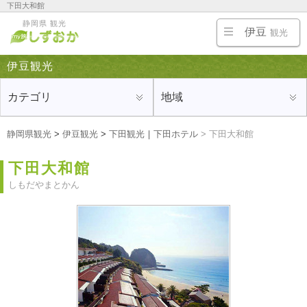
下田大和館
伊豆半島の熱海・伊東・修善寺・沼津の旅行にオススメの観光地、ホテルや旅館、温泉、名
静岡県 観光
物・ご当地グルメ、お土産を紹介
伊豆
観光
伊豆観光
カテゴリ
地域
静岡県観光
>
伊豆観光
>
下田観光
｜
下田ホテル
>
下田大和館
下田大和館
しもだやまとかん