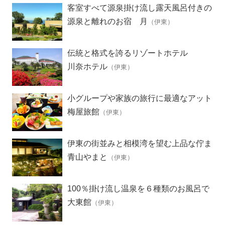
客室すべて源泉掛け流し露天風呂付きの
離れ
源泉と離れのお宿 月
（伊東）
伝統と格式を誇るリゾートホテル
川奈ホテル
（伊東）
小グループや家族の旅行に最適なアット
ホームな宿
梅屋旅館
（伊東）
伊東の街並みと相模湾を望む上品な佇ま
いの宿
青山やまと
（伊東）
100％掛け流し温泉を６種類のお風呂で
満喫
大東館
（伊東）