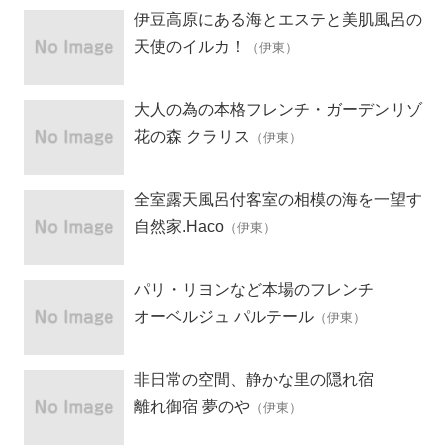
伊豆高原にある海とエステと美肌風呂の
ペンション
天使のイルカ！
（伊東）
大人の為の本格フレンチ・ガーデンリゾ
ート
花の森 クラリス
（伊東）
全室露天風呂付客室の相模の海を一望す
る「記念日を祝う宿」
自然家.Haco
（伊東）
パリ・リヨンなど本場のフレンチ
オーベルジュ パルテール
（伊東）
非日常の空間、静かな里の隠れ宿
離れ御宿 夢のや
（伊東）