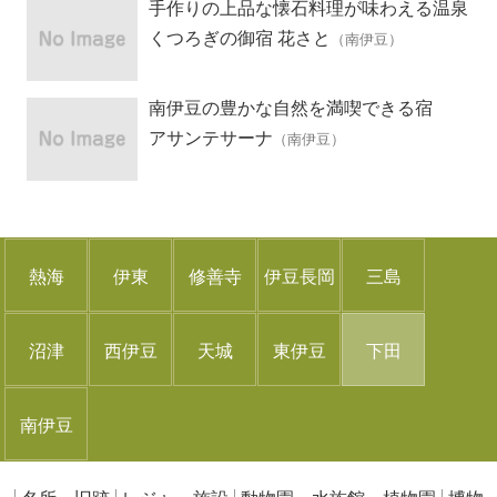
手作りの上品な懐石料理が味わえる温泉
宿
くつろぎの御宿 花さと
（南伊豆）
南伊豆の豊かな自然を満喫できる宿
アサンテサーナ
（南伊豆）
熱海
伊東
修善寺
伊豆長岡
三島
沼津
西伊豆
天城
東伊豆
下田
南伊豆