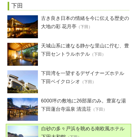
下田
古き良き日本の情緒を今に伝える歴史の
散歩道
大地の彩 花月亭
（下田）
天城山系に連なる静かな里山に佇む、豊
富な湯量を誇る温泉宿
下田セントラルホテル
（下田）
下田湾を一望するデザイナーズホテル
下田ベイクロシオ
（下田）
6000坪の敷地に26部屋のみ。豊富な湯
量の温泉をもつ歴史ある旅館
下田蓮台寺温泉 清流荘
（下田）
白砂の多々戸浜を眺める南欧風ホテル
下田大和館