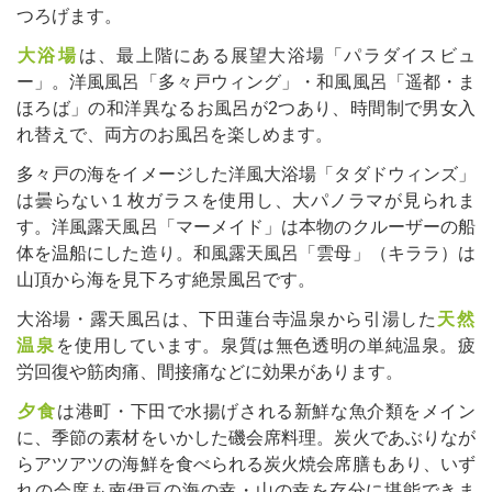
つろげます。
大浴場
は、最上階にある展望大浴場「パラダイスビュ
ー」。洋風風呂「多々戸ウィング」・和風風呂「遥都・ま
ほろば」の和洋異なるお風呂が2つあり、時間制で男女入
れ替えで、両方のお風呂を楽しめます。
多々戸の海をイメージした洋風大浴場「タダドウィンズ」
は曇らない１枚ガラスを使用し、大パノラマが見られま
す。洋風露天風呂「マーメイド」は本物のクルーザーの船
体を温船にした造り。和風露天風呂「雲母」（キララ）は
山頂から海を見下ろす絶景風呂です。
大浴場・露天風呂は、下田蓮台寺温泉から引湯した
天然
温泉
を使用しています。泉質は無色透明の単純温泉。疲
労回復や筋肉痛、間接痛などに効果があります。
夕食
は港町・下田で水揚げされる新鮮な魚介類をメイン
に、季節の素材をいかした磯会席料理。炭火であぶりなが
らアツアツの海鮮を食べられる炭火焼会席膳もあり、いず
れの会席も南伊豆の海の幸・山の幸を存分に堪能できま