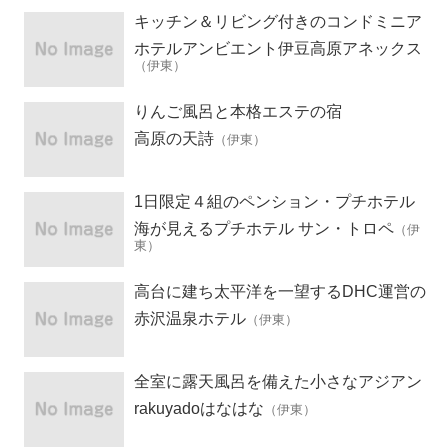
キッチン＆リビング付きのコンドミニア
ムホテル
ホテルアンビエント伊豆高原アネックス
（伊東）
りんご風呂と本格エステの宿
高原の天詩
（伊東）
1日限定４組のペンション・プチホテル
海が見えるプチホテル サン・トロペ
（伊
東）
高台に建ち太平洋を一望するDHC運営の
リゾートホテル
赤沢温泉ホテル
（伊東）
全室に露天風呂を備えた小さなアジアン
宿
rakuyadoはなはな
（伊東）