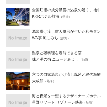
全国屈指の成分濃度の温泉の湧く、地中
海風リゾートホテル
KKRホテル熱海
（熱海）
源泉掛け流し露天風呂が付いた和モダン
客室の隠れ宿
WA亭 風こみち
（熱海）
温泉と磯料理を堪能できる宿
味と湯の宿 ニューとみよし
（熱海）
六つの自家温泉かけ流し風呂と網代海鮮
懐石の宿
大成館
（熱海）
海と夜景を一望するデザイナーズホテル
星野リゾート リゾナーレ熱海
（熱海）