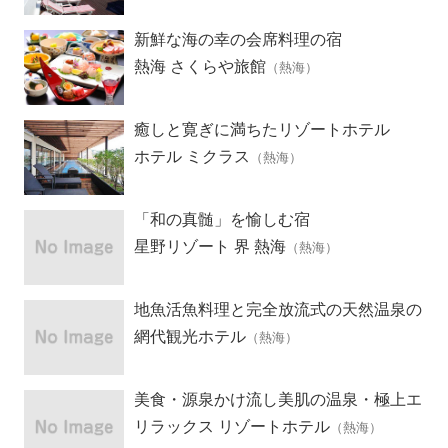
新鮮な海の幸の会席料理の宿
熱海 さくらや旅館
（熱海）
癒しと寛ぎに満ちたリゾートホテル
ホテル ミクラス
（熱海）
「和の真髄」を愉しむ宿
星野リゾート 界 熱海
（熱海）
地魚活魚料理と完全放流式の天然温泉の
宿
網代観光ホテル
（熱海）
美食・源泉かけ流し美肌の温泉・極上エ
ステ
リラックス リゾートホテル
（熱海）