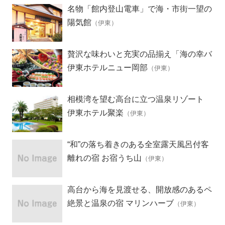
名物「館内登山電車」で海・市街一望の
露天風呂へ
陽気館
（伊東）
贅沢な味わいと充実の品揃え「海の幸バ
イキング」
伊東ホテルニュー岡部
（伊東）
相模湾を望む高台に立つ温泉リゾート
伊東ホテル聚楽
（伊東）
“和”の落ち着きのある全室露天風呂付客
室の離れ宿
離れの宿 お宿うち山
（伊東）
高台から海を見渡せる、開放感のあるペ
ンション
絶景と温泉の宿 マリンハーブ
（伊東）