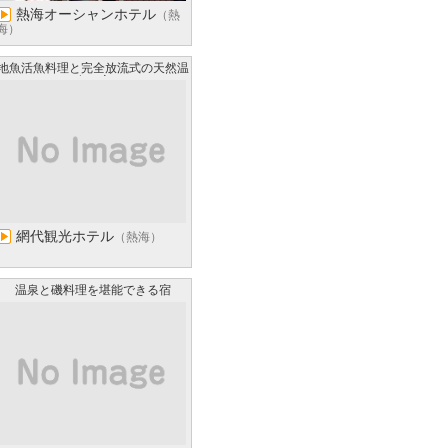
熱海オーシャンホテル
（熱
海）
地魚活魚料理と完全放流式の天然温
泉の宿
網代観光ホテル
（熱海）
温泉と磯料理を堪能できる宿