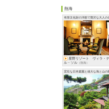
熱海
有形文化財の洋館で贅沢な大人の
日を
星野リゾート ヴィラ・
ル・ソル
（熱海）
宏壮な日本庭園と雄大な海と山の
め