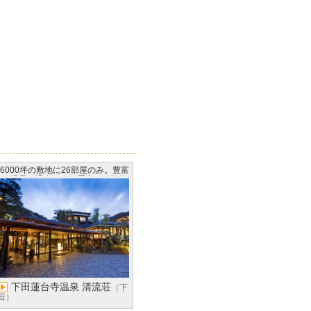
6000坪の敷地に26部屋のみ。豊富
な湯量の温泉をもつ歴史ある旅館
下田蓮台寺温泉 清流荘
（下
田）