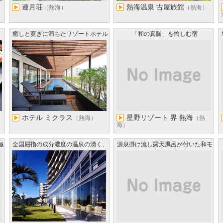
連月荘
熱海温泉 古屋旅館
（熱海）
（熱海）
癒しと寛ぎに満ちたリゾートホテル
「和の真髄」を愉しむ宿
ホテル ミクラス
星野リゾート 界 熱海
（熱海）
（熱
海）
極
全国屈指の成分濃度の温泉の湧く、
源泉掛け流し露天風呂が付いた和モ
地中海風リゾートホテル
ダン客室の隠れ宿