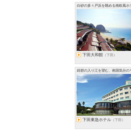
白砂の多々戸浜を眺める南欧風ホ
ル
下田大和館
（下田）
紺碧の入り江を望む、南国気分の
ゾートホテル
下田東急ホテル
（下田）