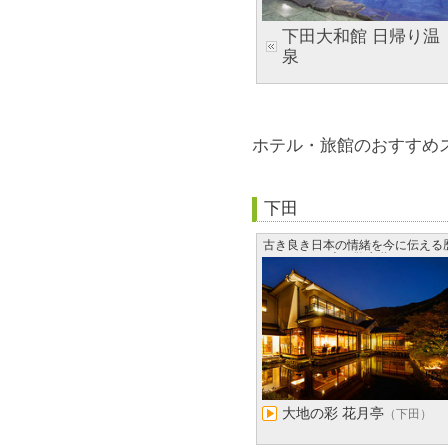
下田大和館 日帰り温
泉
ホテル・旅館のおすすめ
下田
古き良き日本の情緒を今に伝える
史の散歩道
大地の彩 花月亭
（下田）