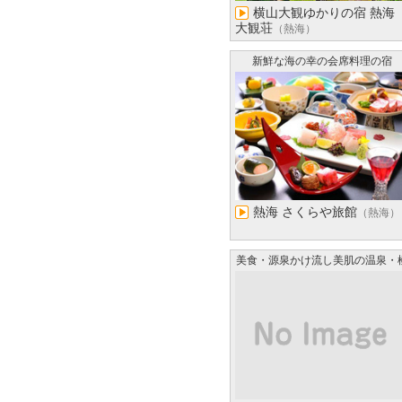
横山大観ゆかりの宿 熱海
大観荘
（熱海）
新鮮な海の幸の会席料理の宿
熱海 さくらや旅館
（熱海）
美食・源泉かけ流し美肌の温泉・
上エステ