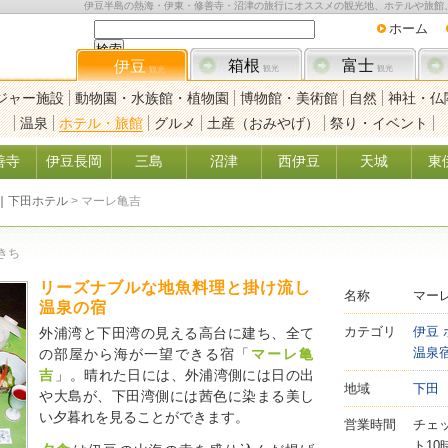
伊豆半島の熱海・伊東・修善寺・沼津の旅行にオススメの観光地、ホテルや旅館
ホーム
箱根
富士
伊豆
観光
観光
観光
ジャー施設
動物園・水族館・植物園
博物館・美術館
自然
神社・仏
温泉
ホテル・旅館
グルメ
土産（おみやげ）
祭り・イベント
善寺
伊豆長岡
三島
沼津
西伊豆
天城
東
｜
下田ホテル
>
マーレ亀吉
きち
リーズナブルな地魚料理と掛け流し
名称
マー
温泉の宿
カテゴリ
伊豆 
外浦湾と下田湾の見える高台に建ち、全て
温泉
の部屋から海が一望できる宿「
マーレ亀
吉
」。晴れた日には、外浦湾側には日の出
地域
下田
や大島が、下田湾側には茜色に染まる美し
い夕暮れを見ることができます。
営業時間
チェ
ト10