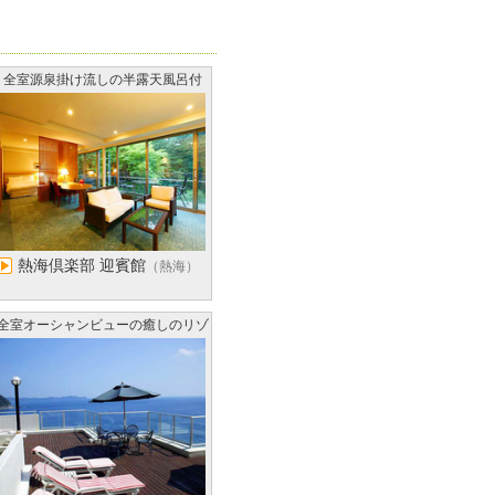
全室源泉掛け流しの半露天風呂付
熱海倶楽部 迎賓館
（熱海）
全室オーシャンビューの癒しのリゾ
ートホテル