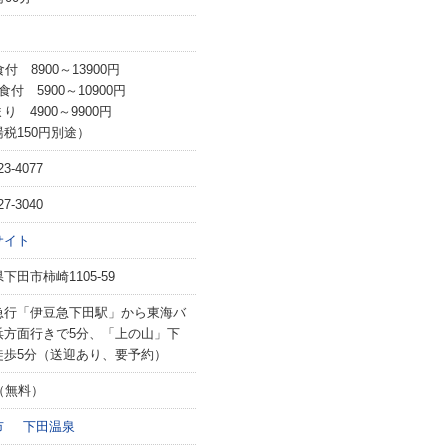
食付 8900～13900円
食付 5900～10900円
り 4900～9900円
税150円別途）
23-4077
27-3040
サイト
下田市柿崎1105-59
急行「伊豆急下田駅」から東海バ
浜方面行きで5分、「上の山」下
徒歩5分（送迎あり、要予約）
（無料）
市
下田温泉