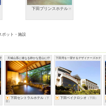
下田プリンスホテル
スポット・施設
歴
天城山系に連なる静かな里山に佇
下田湾を一望するデザイナーズホテ
む、豊富な湯量を誇る温泉宿
ル
下田セントラルホテル
下田ベイクロシオ
（下
（下田）
田）