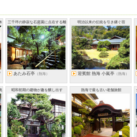
休
三千坪の静寂な石庭園に点在する離
明治以来の伝統を引き継ぐ宿
れ屋
デ
あたみ石亭
迎賓館 熱海 小嵐亭
（熱海）
（熱海）
眺
昭和初期の建物が趣を醸し出す
熱海で最も古い老舗旅館