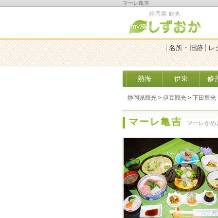
マーレ亀吉
静岡県 観光
名所・旧跡
レ
熱海
伊東
修
静岡県観光
>
伊豆観光
>
下田観光
マーレ亀吉
マーレかめ