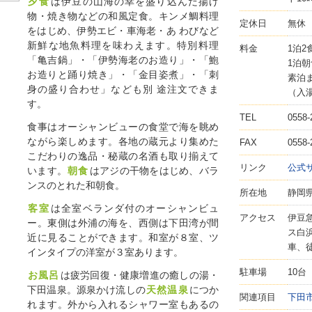
夕食
は伊豆の山海の幸を盛り込んだ揚げ
物・焼き物などの和風定食。キンメ鯛料理
定休日
無休
をはじめ、伊勢エビ・車海老・あ わびなど
新鮮な地魚料理を味わえます。特別料理
料金
1泊2
「亀吉鍋」・「伊勢海老のお造り」・「鮑
1泊朝
お造りと踊り焼き」・「金目姿煮」・「刺
素泊ま
身の盛り合わせ」なども別 途注文できま
（入湯
す。
TEL
0558-
食事はオーシャンビューの食堂で海を眺め
ながら楽しめます。各地の蔵元より集めた
FAX
0558-
こだわりの逸品・秘蔵の名酒も取り揃えて
リンク
公式
います。
朝食
はアジの干物をはじめ、バラ
ンスのとれた和朝食。
所在地
静岡県
客室
は全室ベランダ付のオーシャンビュ
アクセス
伊豆
ー。東側は外浦の海を、西側は下田湾が間
ス白
近に見ることができます。和室が８室、ツ
車、
インタイプの洋室が３室あります。
駐車場
10台
お風呂
は疲労回復・健康増進の癒しの湯・
下田温泉。源泉かけ流しの
天然温泉
につか
関連項目
下田
れます。外から入れるシャワー室もあるの