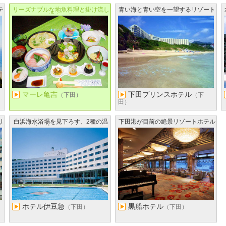
テ
リーズナブルな地魚料理と掛け流し
青い海と青い空を一望するリゾート
温泉の宿
ホテル
マーレ亀吉
下田プリンスホテル
（下田）
（下
田）
リ
白浜海水浴場を見下ろす、2種の温
下田港が目前の絶景リゾートホテル
泉が楽しめるホテル
ホテル伊豆急
黒船ホテル
（下田）
（下田）