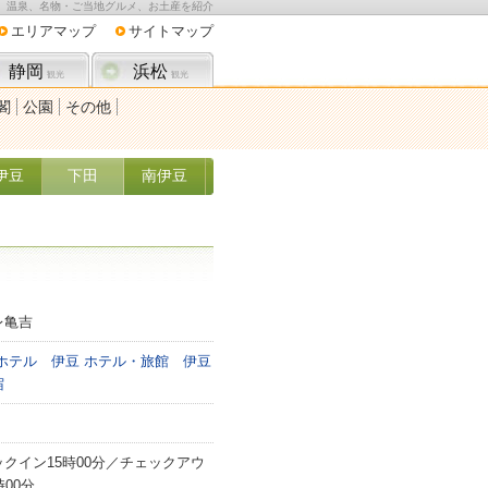
、温泉、名物・ご当地グルメ、お土産を紹介
エリアマップ
サイトマップ
静岡
浜松
観光
観光
閣
公園
その他
伊豆
下田
南伊豆
レ亀吉
ホテル
伊豆 ホテル・旅館
伊豆
宿
ックイン15時00分／チェックアウ
時00分