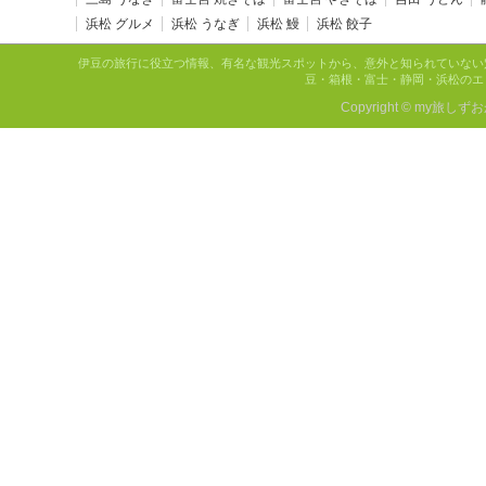
浜松 グルメ
浜松 うなぎ
浜松 鰻
浜松 餃子
伊豆の旅行に役立つ情報、有名な観光スポットから、意外と知られていない
豆・箱根・富士・静岡・浜松のエ
Copyright © my旅しず