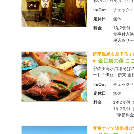
あいにひっそりたたずむ
In/Out
チェックイ
定休日
無休
料金
1泊2食付 2
食事付入浴（
税込みサー
伊東温泉を見下ろす
金目鯛の宿 こ
宇佐美海水浴場そば
ート「伊豆・伊東 金目鯛
In/Out
チェックイ
定休日
無休
料金
1泊2食付（
1泊2食付（
（季節料金
客室すべて源泉掛け