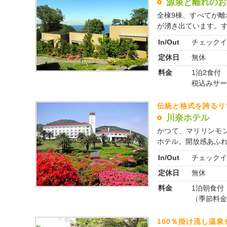
源泉と離れのお
全棟9棟、すべてが
が湧き出ています。すべ
In/Out
チェックイ
定休日
無休
料金
1泊2食付 
税込みサー
伝統と格式を誇るリ
川奈ホテル
かつて、マリリンモ
ホテル。開放感あふれる
In/Out
チェックイ
定休日
無休
料金
1泊朝食付 
（季節料金
100％掛け流し温