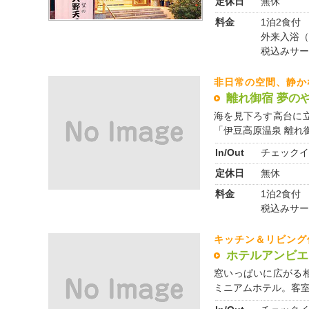
定休日
無休
料金
1泊2食付 1
外来入浴（1
税込みサー
非日常の空間、静か
離れ御宿 夢の
海を見下ろす高台に
「伊豆高原温泉 離れ御宿
In/Out
チェックイ
定休日
無休
料金
1泊2食付 
税込みサー
キッチン＆リビング
ホテルアンビエ
窓いっぱいに広がる
ミニアムホテル。客室は