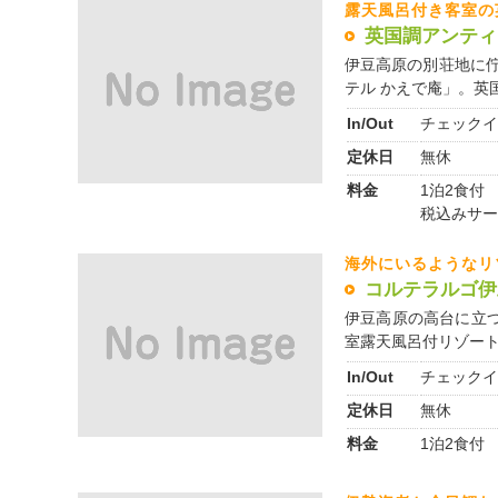
露天風呂付き客室の
英国調アンティ
伊豆高原の別荘地に佇
テル かえで庵」。英国
In/Out
チェックイ
定休日
無休
料金
1泊2食付 1
税込みサー
海外にいるようなリ
コルテラルゴ伊
伊豆高原の高台に立
室露天風呂付リゾートホ
In/Out
チェックイ
定休日
無休
料金
1泊2食付 1