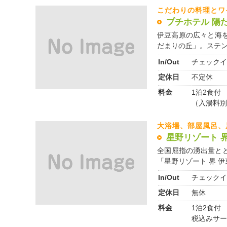
こだわりの料理とワ
プチホテル 陽
伊豆高原の広々と海
だまりの丘」。ステンド
In/Out
チェックイ
定休日
不定休
料金
1泊2食付 1
（入湯料別
大浴場、部屋風呂、
星野リゾート 界
全国屈指の湧出量と
「星野リゾート 界 伊東
In/Out
チェックイ
定休日
無休
料金
1泊2食付 
税込みサー