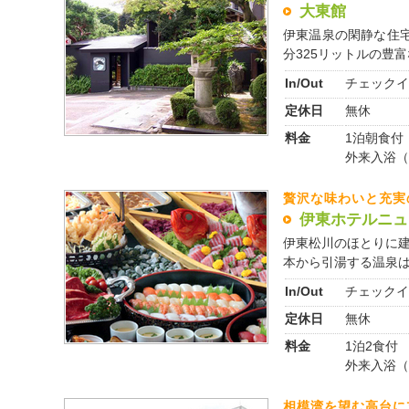
大東館
伊東温泉の閑静な住
分325リットルの豊富な
In/Out
チェックイ
定休日
無休
料金
1泊朝食付 
外来入浴（1
贅沢な味わいと充実
伊東ホテルニュ
伊東松川のほとりに建
本から引湯する温泉は男
In/Out
チェックイ
定休日
無休
料金
1泊2食付 
外来入浴（13
相模湾を望む高台に