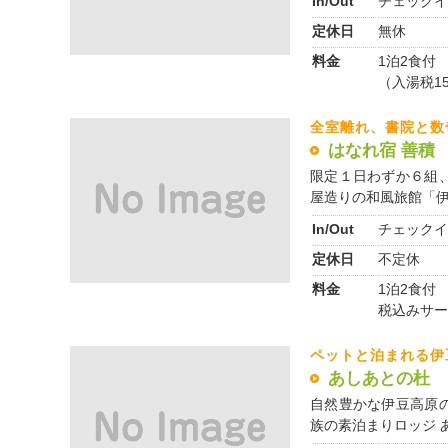
In/Out
チェックイ
定休日
無休
料金
1泊2食付 
（入湯税1
全室離れ、書院と数
はなれ宿 善積
限定１日わずか６組
屋造りの和風旅館「伊豆
In/Out
チェックイ
定休日
不定休
料金
1泊2食付 
税込みサー
ペットと泊まれる伊
あしあとの杜
自然豊かな伊豆高原
族の素泊まりロッジ あ