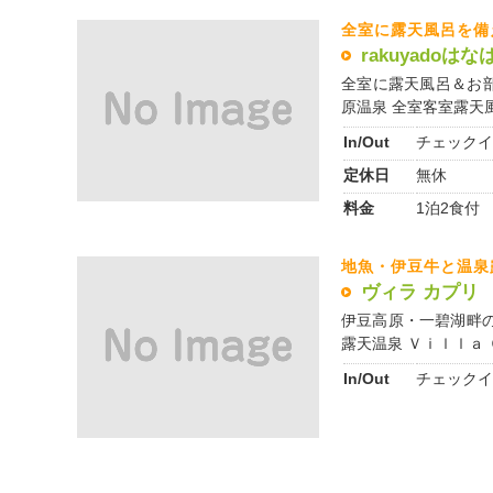
全室に露天風呂を備
rakuyadoはな
全室に露天風呂＆お
原温泉 全室客室露天風呂
In/Out
チェックイ
定休日
無休
料金
1泊2食付 
地魚・伊豆牛と温泉
ヴィラ カプリ
伊豆高原・一碧湖畔
露天温泉 Ｖｉｌｌａ Ｃ
In/Out
チェックイ