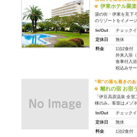
伊東ホテル聚楽
湯の街・伊東を見下
のリゾートをイメージし
In/Out
チェックイ
定休日
無休
料金
1泊2食付 1
外来入浴（8:
食事付入浴（
税込みサー
“和”の落ち着きの
離れの宿 お宿
「伊豆高原温泉 全室
棟のみ。客室はメゾネッ
In/Out
チェックイ
定休日
無休
料金
1泊2食付 