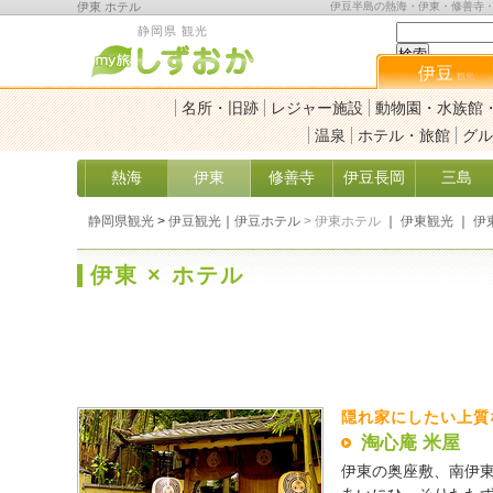
伊東 ホテル
伊豆半島の熱海・伊東・修善寺
静岡県 観光
伊豆
観光
名所・旧跡
レジャー施設
動物園・水族館
温泉
ホテル・旅館
グル
熱海
伊東
修善寺
伊豆長岡
三島
静岡県観光
>
伊豆観光
｜
伊豆ホテル
>
伊東ホテル
｜
伊東観光
｜
伊
伊東 × ホテル
隠れ家にしたい上質
淘心庵 米屋
伊東の奥座敷、南伊東