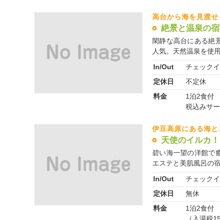
高台から海を見渡せ
絶景と温泉の宿
閑静な高台にある絶
人気。天然温泉を使用い
In/Out
チェックイ
定休日
不定休
料金
1泊2食付 1
税込みサー
伊豆高原にある海と
天使のイルカ！
碧い海一望の洋館で
エステと美肌風呂の宿 
In/Out
チェックイ
定休日
無休
料金
1泊2食付 
（入湯税1