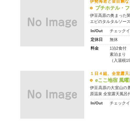
伊勢海老と金目鯛な
プチホテル・フ
伊豆高原の奥まった閑
エビのタルタルソースや
In/Out
チェックイ
定休日
無休
料金
1泊2食付 
素泊まり 
（入湯税1
１日４組、全室露天
eここ地宿 風曜
伊豆高原の大室山の
原温泉 全室露天風呂付の
In/Out
チェックイ