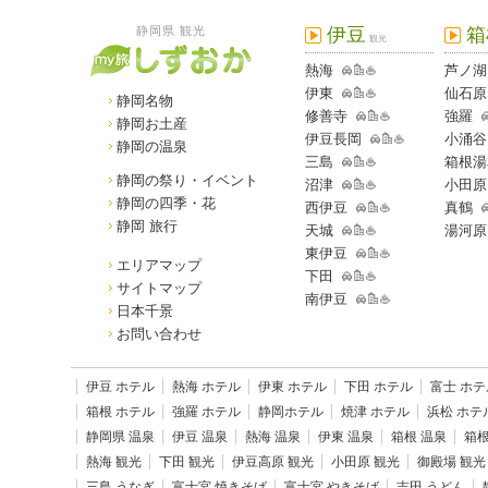
静岡県 観光
伊豆
箱
観光
熱海
芦ノ湖
伊東
仙石原
静岡名物
修善寺
強羅
静岡お土産
伊豆長岡
小涌谷
静岡の温泉
三島
箱根湯
静岡の祭り・イベント
沼津
小田原
静岡の四季・花
西伊豆
真鶴
静岡 旅行
天城
湯河原
東伊豆
エリアマップ
下田
サイトマップ
南伊豆
日本千景
お問い合わせ
伊豆 ホテル
熱海 ホテル
伊東 ホテル
下田 ホテル
富士 ホテ
箱根 ホテル
強羅 ホテル
静岡ホテル
焼津 ホテル
浜松 ホテ
静岡県 温泉
伊豆 温泉
熱海 温泉
伊東 温泉
箱根 温泉
箱根
熱海 観光
下田 観光
伊豆高原 観光
小田原 観光
御殿場 観光
三島 うなぎ
富士宮 焼きそば
富士宮 やきそば
吉田 うどん