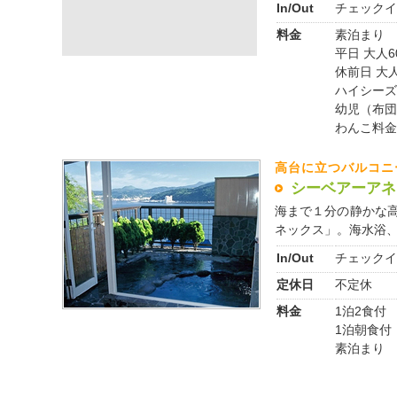
In/Out
チェックイ
料金
素泊まり
平日 大人6
休前日 大人
ハイシーズン
幼児（布団
わんこ料金
高台に立つバルコニ
シーベアーアネ
海まで１分の静かな高
ネックス」。海水浴、サ
In/Out
チェックイ
定休日
不定休
料金
1泊2食付 
1泊朝食付 
素泊まり 