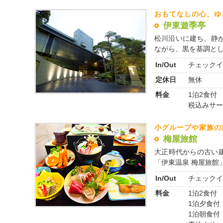
おもてなしの心、ゆ
伊東遊季亭
松川沿いに建ち、静
ながら、黒を基調とした
In/Out
チェックイ
定休日
無休
料金
1泊2食付 2
税込みサー
小グループや家族の
梅屋旅館
大正時代からの古い
「伊東温泉 梅屋旅館」
In/Out
チェックイ
料金
1泊2食付 
1泊夕食付 
1泊朝食付 