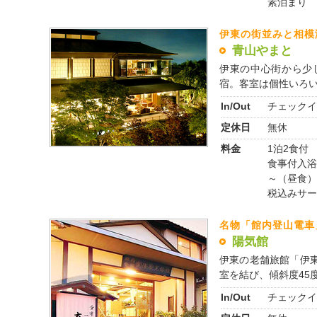
素泊まり 4
伊東の街並みと相模
青山やまと
伊東の中心街から少
宿。客室は個性いろいろ
In/Out
チェックイ
定休日
無休
料金
1泊2食付 2
食事付入浴
～（昼食）
税込みサー
名物「館内登山電車
陽気館
伊東の老舗旅館「伊
室を結び、傾斜度45度、
In/Out
チェックイ