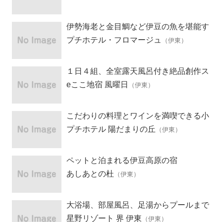
伊勢海老と金目鯛など伊豆の魚を堪能す
る宿
プチホテル・フロマージュ
（伊東）
１日４組、全室露天風呂付き絶品創作ス
ペイン料理の宿
eここ地宿 風曜日
（伊東）
こだわりの料理とワインを満喫できる小
さなホテル
プチホテル 陽だまりの丘
（伊東）
ペットと泊まれる伊豆高原の宿
あしあとの杜
（伊東）
大浴場、部屋風呂、足湯からプールまで
すべて源泉かけ流し
星野リゾート 界 伊東
（伊東）