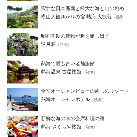
宏壮な日本庭園と雄大な海と山の眺め
横山大観ゆかりの宿 熱海 大観荘
（熱海）
昭和初期の建物が趣を醸し出す
連月荘
（熱海）
熱海で最も古い老舗旅館
熱海温泉 古屋旅館
（熱海）
全室オーシャンビューの癒しのリゾート
ホテル
熱海オーシャンホテル
（熱海）
新鮮な海の幸の会席料理の宿
熱海 さくらや旅館
（熱海）