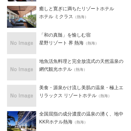
癒しと寛ぎに満ちたリゾートホテル
ホテル ミクラス
（熱海）
「和の真髄」を愉しむ宿
星野リゾート 界 熱海
（熱海）
地魚活魚料理と完全放流式の天然温泉の
宿
網代観光ホテル
（熱海）
美食・源泉かけ流し美肌の温泉・極上エ
ステ
リラックス リゾートホテル
（熱海）
全国屈指の成分濃度の温泉の湧く、地中
海風リゾートホテル
KKRホテル熱海
（熱海）