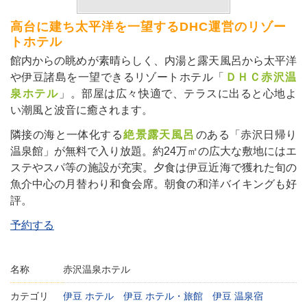
高台に建ち太平洋を一望するDHC運営のリゾー
トホテル
館内からの眺めが素晴らしく、内湯と露天風呂から太平洋
や伊豆諸島を一望できるリゾートホテル「
ＤＨＣ赤沢温
泉ホテル
」。部屋は広々快適で、テラスに出ると心地よ
い潮風と波音に癒されます。
隣接の海と一体化する
絶景露天風呂
のある「赤沢日帰り
温泉館」が無料で入り放題。約24万㎡の広大な敷地にはエ
ステやスパ等の施設が充実。夕食は伊豆近海で獲れた旬の
魚介中心の月替わり和食会席。朝食の和洋バイキングも好
評。
予約する
名称
赤沢温泉ホテル
カテゴリ
伊豆 ホテル
伊豆 ホテル・旅館
伊豆 温泉宿