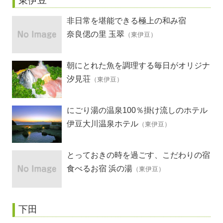
東伊豆
非日常を堪能できる極上の和み宿
奈良偲の里 玉翠
（東伊豆）
朝にとれた魚を調理する毎日がオリジナ
ル料理
汐見荘
（東伊豆）
にごり湯の温泉100％掛け流しのホテル
伊豆大川温泉ホテル
（東伊豆）
とっておきの時を過ごす、こだわりの宿
食べるお宿 浜の湯
（東伊豆）
下田