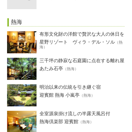
熱海
有形文化財の洋館で贅沢な大人の休日を
星野リゾート ヴィラ・デル・ソル
（熱
海）
三千坪の静寂な石庭園に点在する離れ屋
あたみ石亭
（熱海）
明治以来の伝統を引き継ぐ宿
迎賓館 熱海 小嵐亭
（熱海）
全室源泉掛け流しの半露天風呂付
熱海倶楽部 迎賓館
（熱海）