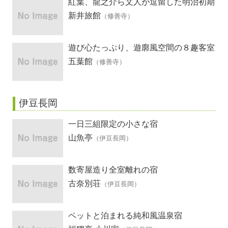
紅葉、龍之介ら文人が逗留した明治初期
創業の宿
新井旅館
（修善寺）
遊び心たっぷり、遊廓風空間の８趣客室
五葉館
（修善寺）
伊豆長岡
一日三組限定の小さな宿
山魚亭
（伊豆長岡）
数寄屋造り全室離れの宿
古奈別荘
（伊豆長岡）
ペットと泊まれる純和風温泉宿