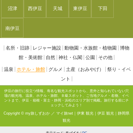
沼津
西伊豆
天城
東伊豆
下田
南伊豆
名所・旧跡
レジャー施設
動物園・水族館・植物園
博物
館・美術館
自然
神社・仏閣
公園
その他
温泉
ホテル・旅館
グルメ
土産（おみやげ）
祭り・イベ
ント
伊豆の旅行に役立つ情報、有名な観光スポットから、意外と知られていない穴
場の観光地、温泉、ホテル・旅館、Ｂ級スポット、ご当地グルメ・名物、イベ
ントまで、伊豆・箱根・富士・静岡・浜松のエリア別で掲載。旅行する前にチ
ェックしてみよう！
Copyright © my旅しずおか ／ マイ旅net｜
伊東 観光
｜
伊豆 観光
｜
静岡県
観光
表示モード:
モバイル
|
PC