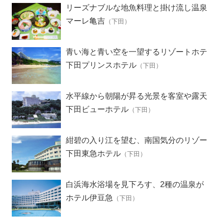
リーズナブルな地魚料理と掛け流し温泉
の宿
マーレ亀吉
（下田）
青い海と青い空を一望するリゾートホテ
ル
下田プリンスホテル
（下田）
水平線から朝陽が昇る光景を客室や露天
風呂から見られる絶景の宿
下田ビューホテル
（下田）
紺碧の入り江を望む、南国気分のリゾー
トホテル
下田東急ホテル
（下田）
白浜海水浴場を見下ろす、2種の温泉が
楽しめるホテル
ホテル伊豆急
（下田）