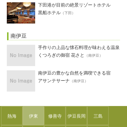
下田港が目前の絶景リゾートホテル
黒船ホテル
（下田）
南伊豆
手作りの上品な懐石料理が味わえる温泉
宿
くつろぎの御宿 花さと
（南伊豆）
南伊豆の豊かな自然を満喫できる宿
アサンテサーナ
（南伊豆）
熱海
伊東
修善寺
伊豆長岡
三島