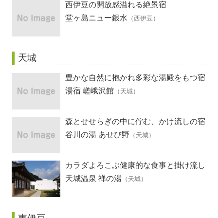
西伊豆の開放感溢れる絶景宿
堂ヶ島ニュー銀水
（西伊豆）
天城
豊かな自然に抱かれ多彩な湯殿をもつ宿
湯宿 嵯峨沢館
（天城）
森とせせらぎの中に佇む、かけ流しの宿
谷川の湯 あせび野
（天城）
カラダよろこぶ健康的な食事と掛け流し
温泉の宿
天城温泉 禅の湯
（天城）