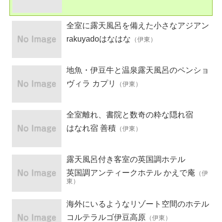
全室に露天風呂を備えた小さなアジアン
宿
rakuyadoはなはな
（伊東）
地魚・伊豆牛と温泉露天風呂のペンショ
ン
ヴィラ カプリ
（伊東）
全室離れ、書院と数奇の粋な隠れ宿
はなれ宿 善積
（伊東）
露天風呂付き客室の英国調ホテル
英国調アンティークホテル かえで庵
（伊
東）
海外にいるようなリゾート空間のホテル
コルテラルゴ伊豆高原
（伊東）