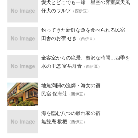
愛犬とどこでも一緒 星空の客室露天風
呂の宿
仔犬のワルツ
（西伊豆）
釣ってきた新鮮な魚を食べられる民宿
田舎のお宿 せき
（西伊豆）
全客室からの絶景、贅沢な時間…四季を
愛る宿
水の里恷 富岳群青
（西伊豆）
地魚満開の漁師・海女の宿
民宿 保海荘
（西伊豆）
海を臨む八つの離れ家の宿
無雙庵 枇杷
（西伊豆）