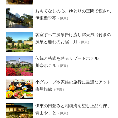
おもてなしの心、ゆとりの空間で癒され
る極上のひととき
伊東遊季亭
（伊東）
客室すべて源泉掛け流し露天風呂付きの
離れ
源泉と離れのお宿 月
（伊東）
伝統と格式を誇るリゾートホテル
川奈ホテル
（伊東）
小グループや家族の旅行に最適なアット
ホームな宿
梅屋旅館
（伊東）
伊東の街並みと相模湾を望む上品な佇ま
いの宿
青山やまと
（伊東）