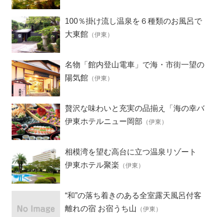
100％掛け流し温泉を６種類のお風呂で
満喫
大東館
（伊東）
名物「館内登山電車」で海・市街一望の
露天風呂へ
陽気館
（伊東）
贅沢な味わいと充実の品揃え「海の幸バ
イキング」
伊東ホテルニュー岡部
（伊東）
相模湾を望む高台に立つ温泉リゾート
伊東ホテル聚楽
（伊東）
“和”の落ち着きのある全室露天風呂付客
室の離れ宿
離れの宿 お宿うち山
（伊東）