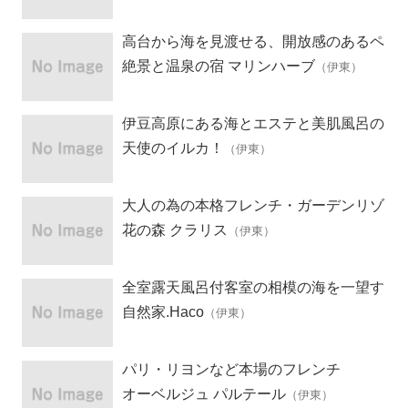
高台から海を見渡せる、開放感のあるペ
ンション
絶景と温泉の宿 マリンハーブ
（伊東）
伊豆高原にある海とエステと美肌風呂の
ペンション
天使のイルカ！
（伊東）
大人の為の本格フレンチ・ガーデンリゾ
ート
花の森 クラリス
（伊東）
全室露天風呂付客室の相模の海を一望す
る「記念日を祝う宿」
自然家.Haco
（伊東）
パリ・リヨンなど本場のフレンチ
オーベルジュ パルテール
（伊東）