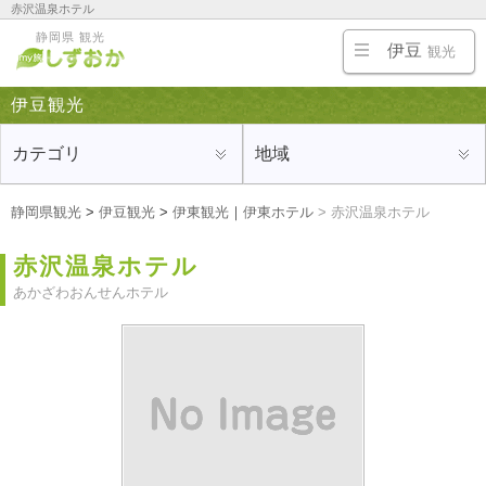
赤沢温泉ホテル
伊豆半島の熱海・伊東・修善寺・沼津の旅行にオススメの観光地、ホテルや旅館、温泉、名
静岡県 観光
物・ご当地グルメ、お土産を紹介
伊豆
観光
伊豆観光
カテゴリ
地域
静岡県観光
>
伊豆観光
>
伊東観光
｜
伊東ホテル
>
赤沢温泉ホテル
赤沢温泉ホテル
あかざわおんせんホテル