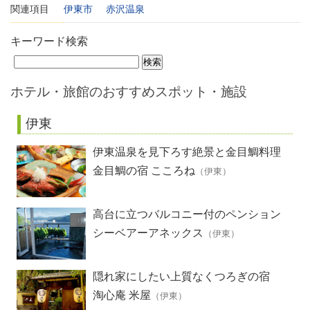
関連項目
伊東市
赤沢温泉
キーワード検索
ホテル・旅館のおすすめスポット・施設
伊東
伊東温泉を見下ろす絶景と金目鯛料理
金目鯛の宿 こころね
（伊東）
高台に立つバルコニー付のペンション
シーベアーアネックス
（伊東）
隠れ家にしたい上質なくつろぎの宿
淘心庵 米屋
（伊東）