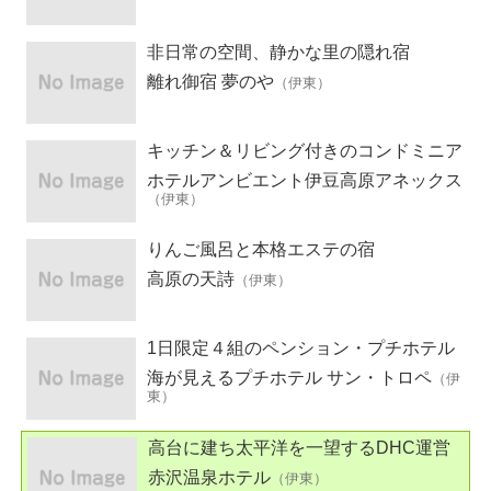
非日常の空間、静かな里の隠れ宿
離れ御宿 夢のや
（伊東）
キッチン＆リビング付きのコンドミニア
ムホテル
ホテルアンビエント伊豆高原アネックス
（伊東）
りんご風呂と本格エステの宿
高原の天詩
（伊東）
1日限定４組のペンション・プチホテル
海が見えるプチホテル サン・トロペ
（伊
東）
高台に建ち太平洋を一望するDHC運営
のリゾートホテル
赤沢温泉ホテル
（伊東）