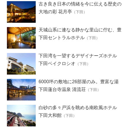
古き良き日本の情緒を今に伝える歴史の
散歩道
大地の彩 花月亭
（下田）
天城山系に連なる静かな里山に佇む、豊
富な湯量を誇る温泉宿
下田セントラルホテル
（下田）
下田湾を一望するデザイナーズホテル
下田ベイクロシオ
（下田）
6000坪の敷地に26部屋のみ。豊富な湯
量の温泉をもつ歴史ある旅館
下田蓮台寺温泉 清流荘
（下田）
白砂の多々戸浜を眺める南欧風ホテル
下田大和館
（下田）