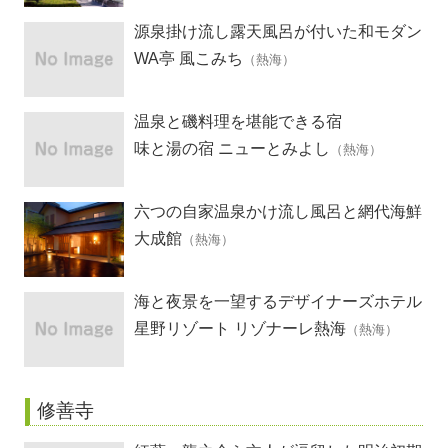
源泉掛け流し露天風呂が付いた和モダン
客室の隠れ宿
WA亭 風こみち
（熱海）
温泉と磯料理を堪能できる宿
味と湯の宿 ニューとみよし
（熱海）
六つの自家温泉かけ流し風呂と網代海鮮
懐石の宿
大成館
（熱海）
海と夜景を一望するデザイナーズホテル
星野リゾート リゾナーレ熱海
（熱海）
修善寺