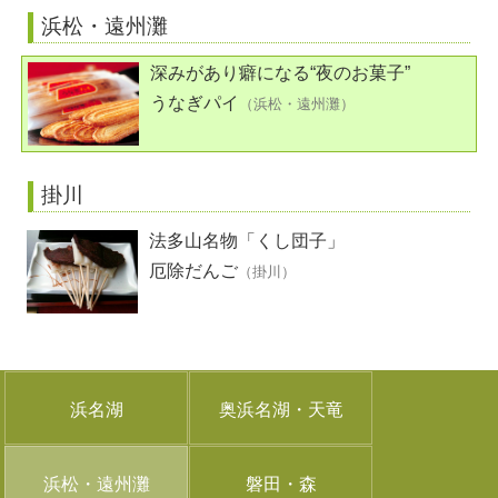
浜松・遠州灘
深みがあり癖になる“夜のお菓子”
うなぎパイ
（浜松・遠州灘）
掛川
法多山名物「くし団子」
厄除だんご
（掛川）
浜名湖
奥浜名湖・天竜
浜松・遠州灘
磐田・森