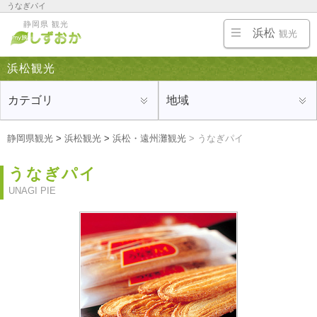
うなぎパイ
浜松・浜名湖・天竜・掛川の旅行にオススメの観光地、ホテルや旅館、温泉、名物・ご当地グ
静岡県 観光
ルメ、お土産を紹介
浜松
観光
浜松観光
カテゴリ
地域
静岡県観光
>
浜松観光
>
浜松・遠州灘観光
>
うなぎパイ
うなぎパイ
UNAGI PIE