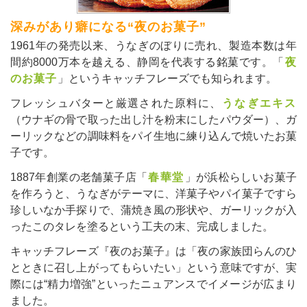
深みがあり癖になる“夜のお菓子”
1961年の発売以来、うなぎのぼりに売れ、製造本数は年
間約8000万本を越える、静岡を代表する銘菓です。「
夜
のお菓子
」というキャッチフレーズでも知られます。
フレッシュバターと厳選された原料に、
うなぎエキス
（ウナギの骨で取った出し汁を粉末にしたパウダー）、ガ
ーリックなどの調味料をパイ生地に練り込んで焼いたお菓
子です。
1887年創業の老舗菓子店「
春華堂
」が浜松らしいお菓子
を作ろうと、うなぎがテーマに、洋菓子やパイ菓子ですら
珍しいなか手探りで、蒲焼き風の形状や、ガーリックが入
ったこのタレを塗るという工夫の末、完成しました。
キャッチフレーズ『夜のお菓子』は「夜の家族団らんのひ
とときに召し上がってもらいたい」という意味ですが、実
際には“精力増強”といったニュアンスでイメージが広まり
ました。