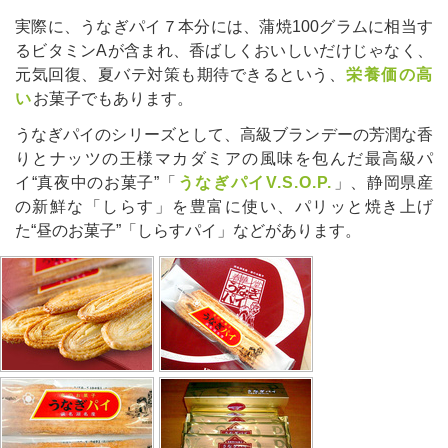
実際に、うなぎパイ７本分には、蒲焼100グラムに相当す
るビタミンAが含まれ、香ばしくおいしいだけじゃなく、
元気回復、夏バテ対策も期待できるという、
栄養価の高
い
お菓子でもあります。
うなぎパイのシリーズとして、高級ブランデーの芳潤な香
りとナッツの王様マカダミアの風味を包んだ最高級パ
イ“真夜中のお菓子”「
うなぎパイV.S.O.P.
」、静岡県産
の新鮮な「しらす」を豊富に使い、パリッと焼き上げ
た“昼のお菓子”「しらすパイ」などがあります。