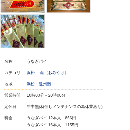
名称
うなぎパイ
カテゴリ
浜松 土産（おみやげ）
地域
浜松・遠州灘
営業時間
10時00分～20時00分
定休日
年中無休(但しメンテナンスの為休業あり)
料金
うなぎパイ 12本入 866円
うなぎパイ 16本入 1155円