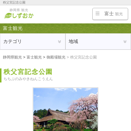
秩父宮記念公園
富士宮・御殿場・富士五湖、富士山周辺の旅行にオススメの観光地、ホテルや旅館、温泉、名
静岡県 観光
物・ご当地グルメ、お土産を紹介
富士
観光
富士観光
カテゴリ
地域
静岡県観光
>
富士観光
>
御殿場観光
>
秩父宮記念公園
秩父宮記念公園
ちちぶのみやきねんこうえん