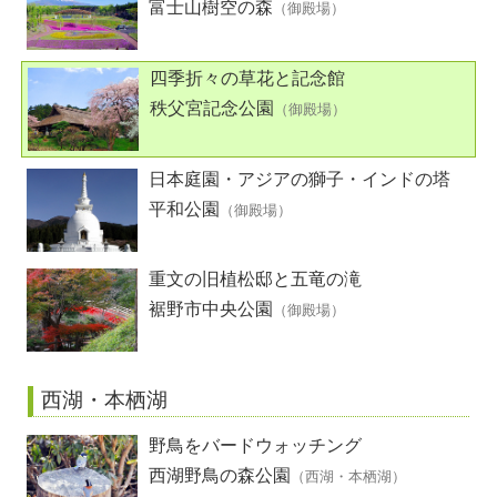
富士山樹空の森
（御殿場）
四季折々の草花と記念館
秩父宮記念公園
（御殿場）
日本庭園・アジアの獅子・インドの塔
平和公園
（御殿場）
重文の旧植松邸と五竜の滝
裾野市中央公園
（御殿場）
西湖・本栖湖
野鳥をバードウォッチング
西湖野鳥の森公園
（西湖・本栖湖）