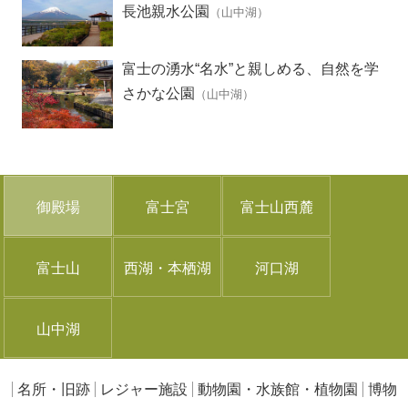
長池親水公園
（山中湖）
富士の湧水“名水”と親しめる、自然を学
べる公園
さかな公園
（山中湖）
御殿場
富士宮
富士山西麓
富士山
西湖・本栖湖
河口湖
山中湖
名所・旧跡
レジャー施設
動物園・水族館・植物園
博物