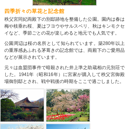
四季折々の草花と記念館
秩父宮同妃両殿下の別邸跡地を整備した公園。園内は春は
梅や枝垂れ桜、夏はフヨウやサルスベリ、秋はキンモクセ
イなど、季節ごとの花が楽しめると地元でも人気です。
公園周辺は桜の名所として知られています。築280年以上
の重厚感あふれる茅葺きの記念館では、両殿下のご愛用品
などが展示されています。
元々は血盟団事件で暗殺された井上準之助蔵相の元別荘で
した。1941年（昭和16年）に宮家が購入して秩父宮御殿
場御別邸とされ、戦中戦後の時期をここで過ごしました。