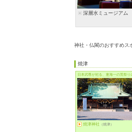
深層水ミュージアム
神社・仏閣のおすすめス
焼津
日本武尊が祀る、東海一の荒祭り
会場
焼津神社
（焼津）