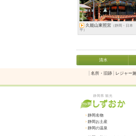
久能山東照宮
（静岡・日本
平）
清水
名所・旧跡
レジャー
静岡県 観光
静岡名物
静岡お土産
静岡の温泉