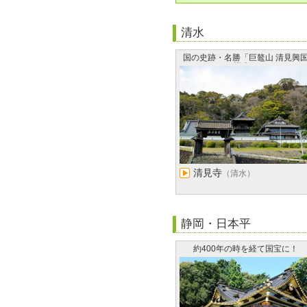
清水
国の史跡・名勝「巨鼇山 清見興
禅寺」
清見寺
（清水）
静岡・日本平
約400年の時を経て国宝に！