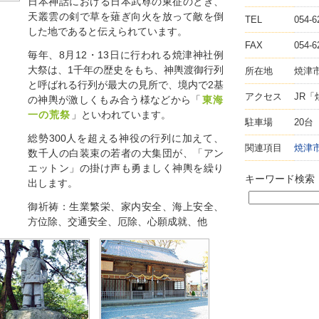
日本神話における日本武尊の東征のとき、
天叢雲の剣で草を薙ぎ向火を放って敵を倒
TEL
054-6
した地であると伝えられています。
FAX
054-6
毎年、8月12・13日に行われる焼津神社例
大祭は、1千年の歴史をもち、神輿渡御行列
所在地
焼津市
と呼ばれる行列が最大の見所で、境内で2基
アクセス
JR「
の神輿が激しくもみ合う様などから「
東海
一の荒祭
」といわれています。
駐車場
20台
総勢300人を超える神役の行列に加えて、
関連項目
焼津
数千人の白装束の若者の大集団が、「アン
エットン」の掛け声も勇ましく神輿を繰り
キーワード検索
出します。
御祈祷：生業繁栄、家内安全、海上安全、
方位除、交通安全、厄除、心願成就、他