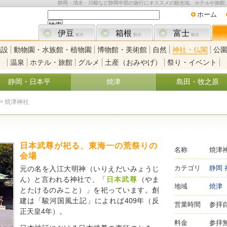
静岡・清水・川根など静岡中部の旅行にオススメの観光地、ホテルや旅館
ホーム
伊豆
箱根
富士
観光
観光
観光
施設
動物園・水族館・植物園
博物館・美術館
自然
神社・仏閣
公
温泉
ホテル・旅館
グルメ
土産（おみやげ）
祭り・イベント
静岡・日本平
焼津
島田・牧之原
>
焼津神社
日本武尊が祀る、東海一の荒祭りの
名称
焼津
会場
カテゴリ
静岡
元の名を入江大明神（いりえだいみょうじ
ん）と言われる神社で、「
日本武尊
（やま
地域
焼津
とたけるのみこと）」を祀っています。創
建は「駿河国風土記」によれば409年（反
営業時間
参拝
正天皇4年）。
料金
参拝