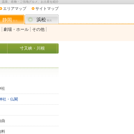
、温泉、名物・ご当地グルメ、お土産を紹介
エリアマップ
サイトマップ
浜松
静岡
観光
観光
園
劇場・ホール
その他
寸又峡・川根
神社
 神社・仏閣
自由
無料