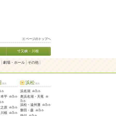
ページのトップへ
寸又峡・川根
園
劇場・ホール
その他
岡
浜松
観光
観光
浜名湖
日本平
奥浜名湖・天竜
浜松・遠州灘
牧之原
磐田・森
・川根
掛川