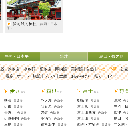
静岡浅間神社
（静岡・日本
平）
静岡・日本平
焼津
島田・牧之原
施設
動物園・水族館・植物園
博物館・美術館
自然
神社・仏閣
公
温泉
ホテル・旅館
グルメ
土産（おみやげ）
祭り・イベント
伊豆
箱根
富士
静
観光
観光
観光
熱海
芦ノ湖
御殿場
清水
伊東
仙石原
富士宮
静岡・
修善寺
強羅
富士山西麓
焼津
伊豆長岡
小涌谷
富士山
島田・
三島
箱根湯本
西湖・本栖湖
寸又峡