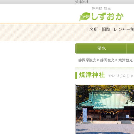
焼津神社
静岡県 観光
名所・旧跡
レジャー
清水
静岡県観光
>
静岡観光
>
焼津観光
焼津神社
やいづじんじゃ