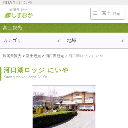
河口湖ロッジ にいや
富士宮・御殿場・富士五湖、富士山周辺の旅行にオススメの観光地、ホテルや旅館、温泉、名
静岡県 観光
物・ご当地グルメ、お土産を紹介
富士
観光
富士観光
カテゴリ
地域
静岡県観光
>
富士観光
>
河口湖観光
>
河口湖ロッジ にいや
河口湖ロッジ にいや
Kawaguchiko Lodge NIIYA