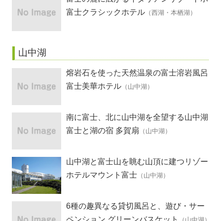
テル
富士クラシックホテル
（西湖・本栖湖）
山中湖
熔岩石を使った天然温泉の富士溶岩風呂
富士美華ホテル
（山中湖）
南に富士、北に山中湖を全望する山中湖
畔の癒しの宿
富士と湖の宿 多賀扇
（山中湖）
山中湖と富士山を眺む山頂に建つリゾー
トホテル
ホテルマウント富士
（山中湖）
6種の趣異なる貸切風呂と、遊び・サー
ビスが盛りだくさんの宿
ペンション グリーンバスケット
（山中湖）