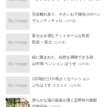
完全離れ造り、小さいお子様向けのペン
ション
ヴェンティチェロ
（山中湖）
富士山を望むアットホームな民宿
民宿 一富士
（山中湖）
緑に囲まれた、自然を満喫できる宿
山中湖 ペンション ぱうぜ
（山中湖）
1日3組だけの気さくなペンション
ぷちはうす ココット
（山中湖）
滑らかな湯の温泉が湧く忍野村の旅館
忍野温泉
（山中湖）