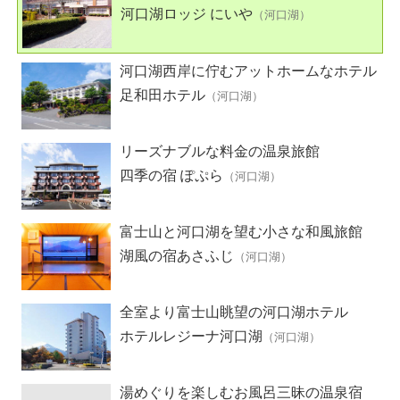
河口湖ロッジ にいや
（河口湖）
河口湖西岸に佇むアットホームなホテル
足和田ホテル
（河口湖）
リーズナブルな料金の温泉旅館
四季の宿 ぽぷら
（河口湖）
富士山と河口湖を望む小さな和風旅館
湖風の宿あさふじ
（河口湖）
全室より富士山眺望の河口湖ホテル
ホテルレジーナ河口湖
（河口湖）
湯めぐりを楽しむお風呂三昧の温泉宿