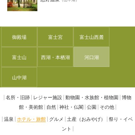
御殿場
富士宮
富士山西麓
富士山
西湖・本栖湖
河口湖
山中湖
名所・旧跡
レジャー施設
動物園・水族館・植物園
博物
館・美術館
自然
神社・仏閣
公園
その他
温泉
ホテル・旅館
グルメ
土産（おみやげ）
祭り・イベ
ント