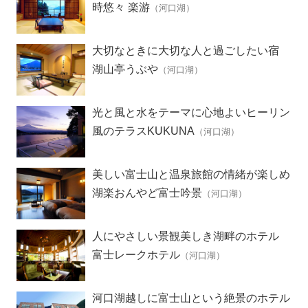
時悠々 楽游
（河口湖）
大切なときに大切な人と過ごしたい宿
湖山亭うぶや
（河口湖）
光と風と水をテーマに心地よいヒーリン
グリゾート
風のテラスKUKUNA
（河口湖）
美しい富士山と温泉旅館の情緒が楽しめ
る宿
湖楽おんやど富士吟景
（河口湖）
人にやさしい景観美しき湖畔のホテル
富士レークホテル
（河口湖）
河口湖越しに富士山という絶景のホテル