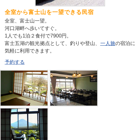
全室から富士山を一望できる民宿
全室、富士山一望。
河口湖畔へ歩いてすぐ。
1人でも1泊２食付で7900円。
富士五湖の観光拠点として、釣りや登山、
一人旅
の宿泊に
気軽に利用できます。
予約する