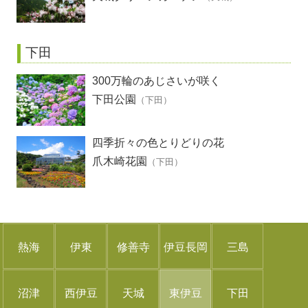
下田
300万輪のあじさいが咲く
下田公園
（下田）
四季折々の色とりどりの花
爪木崎花園
（下田）
熱海
伊東
修善寺
伊豆長岡
三島
沼津
西伊豆
天城
東伊豆
下田