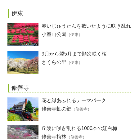
伊東
赤いじゅうたんを敷いたように咲き乱れ
るツツジ
小室山公園
（伊東）
9月から翌5月まで順次咲く桜
さくらの里
（伊東）
修善寺
花と緑あふれるテーマパーク
修善寺虹の郷
（修善寺）
丘陵に咲き乱れる1000本の紅白梅
修善寺梅林
（修善寺）