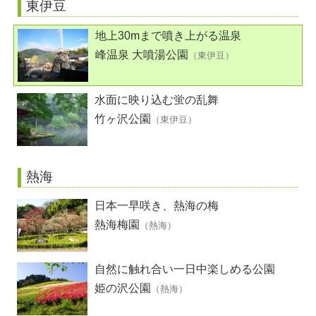
東伊豆
地上30mまで噴き上がる温泉
峰温泉 大噴湯公園
（東伊豆）
水面に映り込む蛍の乱舞
竹ヶ沢公園
（東伊豆）
熱海
日本一早咲き、熱海の梅
熱海梅園
（熱海）
自然に触れ合い一日中楽しめる公園
姫の沢公園
（熱海）