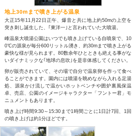
地上30mまで噴き上がる温泉
大正15年11月22日正午、爆音と共に地上約50mの上空を
突き刺し誕生した、｢東洋一｣と言われていた大噴湯。
峰温泉大噴湯公園はいつでも噴き上げている自噴泉で、10
0℃の源泉が毎分600リットル湧き、約30mまで噴き上がる
豪快な様が見られます。80数余年ひとときも絶える事がな
いダイナミックな｢地球の息吹｣を是非体感してください。
卵が販売されていて、その場で自分で温泉卵を作って食べ
ることができます。園内には噴湯を眺めながら入れる足湯
処、源泉かけ流しで温かいホットベンチや囲炉裏風保温
卓、売店、公園のイメージキャラクター「フントー君」モ
ニュメントもあります。
噴き上げ時間9:30～15:30まで1時間ごとに1日計7回、1回
の噴き上げは約1分ほどです。