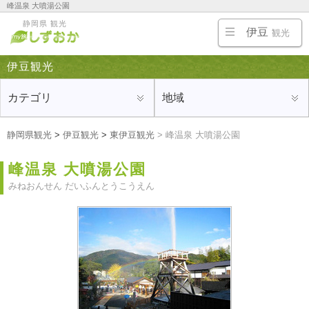
峰温泉 大噴湯公園
伊豆半島の熱海・伊東・修善寺・沼津の旅行にオススメの観光地、ホテルや旅館、温泉、名
静岡県 観光
物・ご当地グルメ、お土産を紹介
伊豆
観光
伊豆観光
カテゴリ
地域
静岡県観光
>
伊豆観光
>
東伊豆観光
>
峰温泉 大噴湯公園
峰温泉 大噴湯公園
みねおんせん だいふんとうこうえん