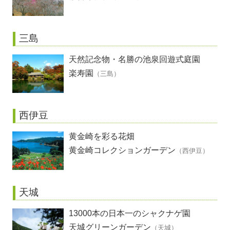
三島
天然記念物・名勝の池泉回遊式庭園
楽寿園
（三島）
西伊豆
黄金崎を彩る花畑
黄金崎コレクションガーデン
（西伊豆）
天城
13000本の日本一のシャクナゲ園
天城グリーンガーデン
（天城）