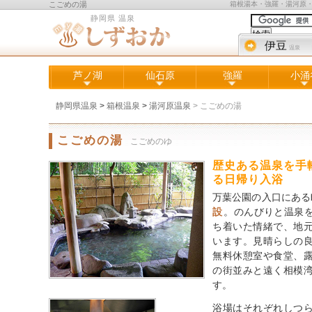
こごめの湯
箱根湯本・強羅・湯河原
静岡県 温泉
伊豆
温泉
芦ノ湖
仙石原
強羅
小涌
静岡県温泉
>
箱根温泉
>
湯河原温泉
>
こごめの湯
こごめの湯
こごめのゆ
歴史ある温泉を手
る日帰り入浴
万葉公園の入口にある
設
。のんびりと温泉
ち着いた情緒で、地
います。見晴らしの
無料休憩室や食堂、
の街並みと遠く相模
す。
浴場はそれぞれしつ