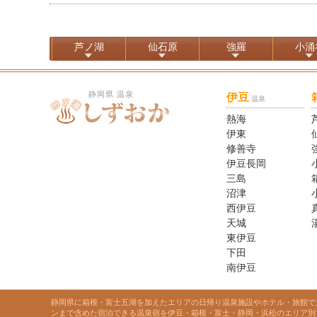
芦ノ湖
仙石原
強羅
小涌
静岡県 温泉
伊豆
温泉
熱海
伊東
修善寺
伊豆長岡
三島
沼津
西伊豆
天城
東伊豆
下田
南伊豆
静岡県に箱根・富士五湖を加えたエリアの日帰り温泉施設やホテル・旅館で
ンまで含めた宿泊できる温泉宿を伊豆・箱根・富士・静岡・浜松のエリア別