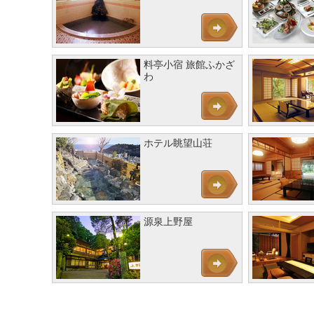
料亭小宿 旅館ふかざ
わ
ホテル眺望山荘
源泉上野屋