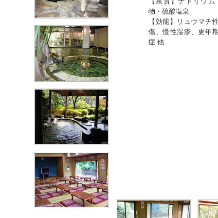
【泉質】ナトリウム
物・硫酸塩泉
【効能】リュウマチ
傷、慢性湿疹、更年
症 他