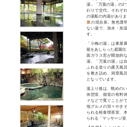
湯」「万葉の湯」の2
わりで交代。それぞ
の湯船の内湯がありま
泉
の混合泉。無色透
ない湯で、加水・加
す。
「小梅の湯」は東屋
籠をあしらった庭園仕
面ガラス窓が開放的
湯。「万葉の湯」は
ふれる造りの露天風
を敷き詰め、洞窟風
となっています。
湯上り後は、眺めのい
休憩室、個室の有料
ァなどで寛ぐことが
地グルメの坦々やき
られる軽食喫茶室、
られる「マッサージ室