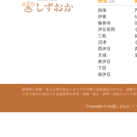
伊豆
温泉
熱海
伊東
修善寺
伊豆長岡
三島
沼津
西伊豆
天城
東伊豆
下田
南伊豆
静岡県に箱根・富士五湖を加えたエリアの日帰り温泉施設やホテル・旅館で
ンまで含めた宿泊できる温泉宿を伊豆・箱根・富士・静岡・浜松のエリア別
Copyright © my湯しずおか ／