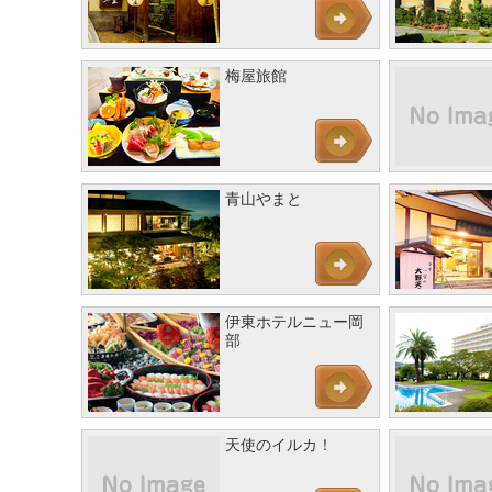
梅屋旅館
青山やまと
伊東ホテルニュー岡
部
天使のイルカ！