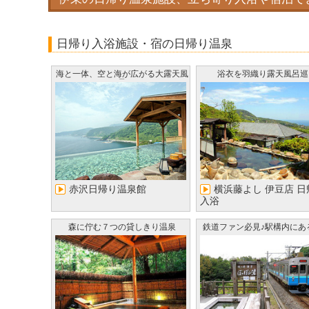
日帰り入浴施設・宿の日帰り温泉
海と一体、空と海が広がる大露天風
浴衣を羽織り露天風呂巡
呂
赤沢日帰り温泉館
横浜藤よし 伊豆店 日
入浴
森に佇む７つの貸しきり温泉
鉄道ファン必見♪駅構内にあ