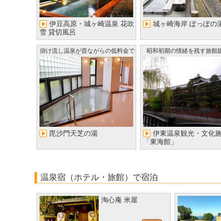
伊豆高原・城ヶ崎温泉 花吹
城ヶ崎海岸 ぽっぽの
雪 貸切風呂
掛け流し温泉が昔ながらの低料金で
昭和初期の情緒を残す旅館
利用できる！
毘沙門天芝の湯
伊東温泉観光・文化
「東海館」
温泉宿（ホテル・旅館）で宿泊
淘心庵 米屋