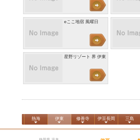
eここ地宿 風曜日
星野リゾート 界 伊東
熱海
伊東
修善寺
伊豆長岡
三島
静岡県 温泉