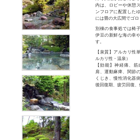
内は、ロビーや休憩
ンフロアに配置した
には畳の大広間でゴロ
別棟の食事処では椅
伊豆の新鮮な海の幸
す。
【泉質】アルカリ性
ルカリ性・温泉）
【効能】神経痛、筋
肩、運動麻痺、関節
くじき、慢性消化器
後回復期、疲労回復、