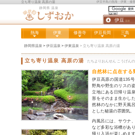
立ち寄り温泉 高原の湯
伊豆半島の熱海・伊東・修
静岡県 温泉
伊豆
温泉
熱海
伊東
修善寺
伊豆長岡
三島
静岡県温泉
>
伊豆温泉
>
伊東温泉
>
立ち寄り温泉 高原の湯
立ち寄り温泉 高原の湯
たちよりおんせん こうげん
自然林に点在する
伊豆高原の国道135
野鳥や野生のリスの
立地にある日帰り温
形をそのまま生かし
然林のなかに野天風
とした秘湯の雰囲気。
内風呂には、サウナ
など多彩な浴槽があ
帰り入浴が楽しめま