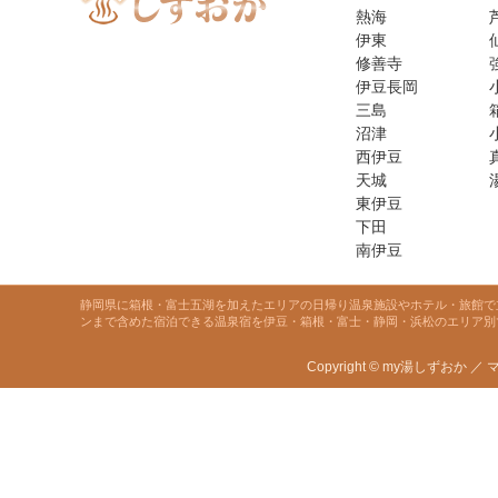
熱海
伊東
修善寺
伊豆長岡
三島
沼津
西伊豆
天城
東伊豆
下田
南伊豆
静岡県に箱根・富士五湖を加えたエリアの日帰り温泉施設やホテル・旅館で
ンまで含めた宿泊できる温泉宿を伊豆・箱根・富士・静岡・浜松のエリア別
Copyright © my湯しずおか ／