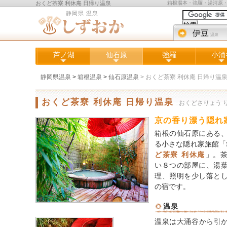
おくど茶寮 利休庵 日帰り温泉
箱根湯本・強羅・湯河原
静岡県 温泉
伊豆
温泉
芦ノ湖
仙石原
強羅
小涌
静岡県温泉
>
箱根温泉
>
仙石原温泉
>
おくど茶寮 利休庵 日帰り温
おくど茶寮 利休庵 日帰り温泉
おくどさりょう 
京の香り漂う隠れ
箱根の仙石原にある
る小さな隠れ家旅館
ど茶寮
利休庵
」。
い８つの部屋に、湯
理、照明を少し落と
の宿です。
温泉
温泉は大涌谷から引か