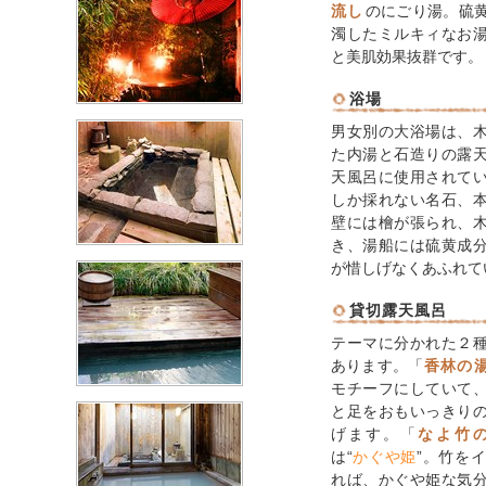
流し
のにごり湯。硫
濁したミルキィなお
と美肌効果抜群です。
浴場
男女別の大浴場は、
た内湯と石造りの露
天風呂に使用されて
しか採れない名石、
壁には檜が張られ、
き、湯船には硫黄成
が惜しげなくあふれて
貸切露天風呂
テーマに分かれた２
あります。「
香林の
モチーフにしていて
と足をおもいっきり
げます。「
なよ竹
は“
かぐや姫
”。竹を
れば、かぐや姫な気