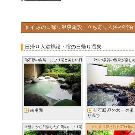
仙石原の日帰り温泉施設、立ち寄り入浴や宿泊
日帰り入浴施設・宿の日帰り温泉
仙石原の自然、にごり湯と美しい日
2つの泉質の温泉が楽し
本庭園
南甫園
仙石原 品の木 一の湯
り温泉
大湧谷から引湯した白濁のにごり湯
京の香り漂う隠れ家旅館の