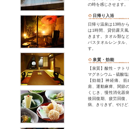
の時を感じさせます。
日帰り入浴
日帰り温泉は13時か
は1時間、貸切露天風
きます。タオル類な
バスタオルレンタル
す。
泉質・効能
【泉質】酸性－ナト
マグネシウム－硫酸塩
【効能】神経痛、筋
肩、運動麻痺、関節
くじき、慢性消化器
後回復期、疲労回復
病、きりきず、やけど