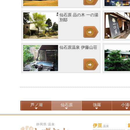
仙石原 品の木 一の湯
別邸
仙石原温泉 伊藤山荘
芦ノ湖
仙石原
強羅
小涌
静岡県 温泉
伊豆
温泉