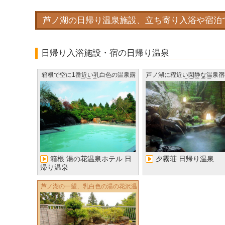
芦ノ湖の日帰り温泉施設、立ち寄り入浴や宿泊
日帰り入浴施設・宿の日帰り温泉
箱根で空に1番近い乳白色の温泉露
芦ノ湖に程近い閑静な温泉宿
天風呂
り湯露天風呂
箱根 湯の花温泉ホテル 日
夕霧荘 日帰り温泉
帰り温泉
芦ノ湖の一望、乳白色の湯の花沢温
泉