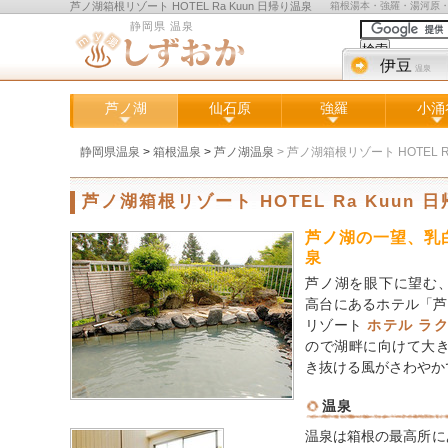
芦ノ湖箱根リゾート HOTEL Ra Kuun 日帰り温泉
箱根湯本・強羅・湯河原
静岡県 温泉
伊豆
温泉
芦ノ湖
仙石原
強羅
小涌
静岡県温泉
>
箱根温泉
>
芦ノ湖温泉
>
芦ノ湖箱根リゾート HOTEL R
芦ノ湖箱根リゾート HOTEL Ra Kuun 
芦ノ湖の一望、乳
泉
芦ノ湖を眼下に望む、
高台にあるホテル「芦
リゾート
ホテル ラ
ので湖畔に向けて大
き抜ける風がさわやか
温泉
温泉は箱根の最高所に