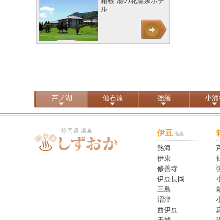
箱根 湯の花温泉ホテ
ル
芦ノ湖
仙石原
強羅
小涌
静岡県 温泉
伊豆
温泉
熱海
伊東
修善寺
伊豆長岡
三島
沼津
西伊豆