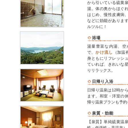
から引いている硫黄
湯。体の奥からほぐ
はじめ、慢性皮膚病
などに効能がありま
ルツルに！
浴場
湯量豊富な内湯、空
で、
かけ流し
（加温
身ともにリフレッシ
ていれば、きれいな
りリラックス。
日帰り入浴
日帰り温泉は12時か
ます。和室・洋室の
帰り温泉プランも予約
泉質・効能
【泉質】単純硫黄温
性－低張性－高温泉）